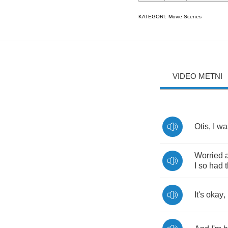
KATEGORI:
Movie Scenes
VIDEO METNI
Otis
,
I
wa
Worried
I
so
had
It's
okay
,