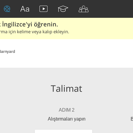
İngilizce'yi öğrenin.
rma için kelime veya kalıp ekleyin.
Barnyard
Talimat
ADIM 2
Alıştırmaları yapın
B