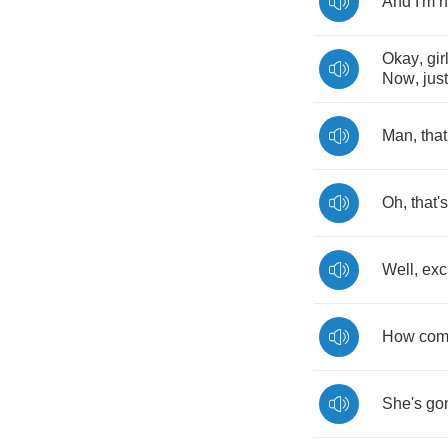
And
I'm
h
Okay
,
gir
Now
,
just
Man
,
that
Oh
,
that's
Well
,
exc
How
co
She's
go