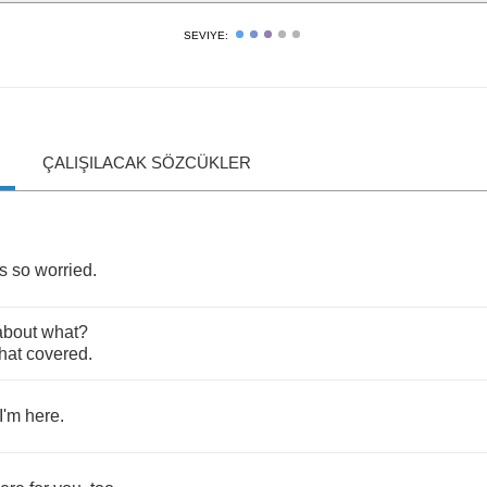
SEVIYE:
ÇALIŞILACAK SÖZCÜKLER
s
so
worried
.
about
what
?
that
covered
.
I'm
here
.