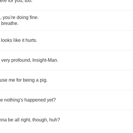
ere
for
you
,
too
.
l
,
you're
doing
fine
.
breathe
.
looks
like
it
hurts
.
very
profound
,
Insight
-
Man
.
use
me
for
being
a
pig
.
me
nothing's
happened
yet
?
nna
be
all
right
,
though
,
huh
?