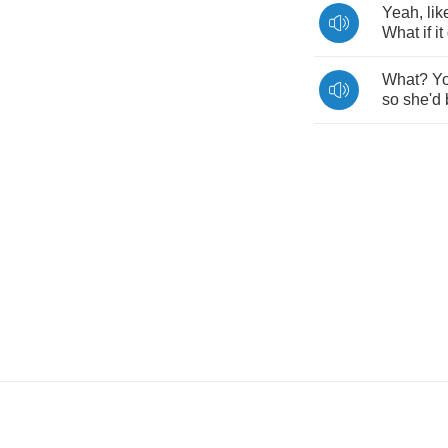
Yeah
,
lik
What
if
it
What
?
Y
so
she'd