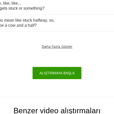
e
,
like
,
like
...
gets
stuck
or
something
?
ou
mean
like
stuck
halfway
,
so
,
be
a
cow
and
a
half
?
Daha Fazla Göster
ALIŞTIRMAYA BAŞLA
Benzer video alıştırmaları