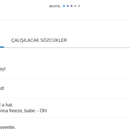
SEVIYE:
ÇALIŞILACAK SÖZCÜKLER
ey
!
ad
!
d
a
hat
.
onna
freeze
,
babe
. -
Oh
!
sweetie
.