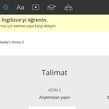
İngilizce'yi öğrenin.
rma için kelime veya kalıp ekleyin.
Daddy's Home 2
Talimat
ADIM 2
Alıştırmaları yapın
B