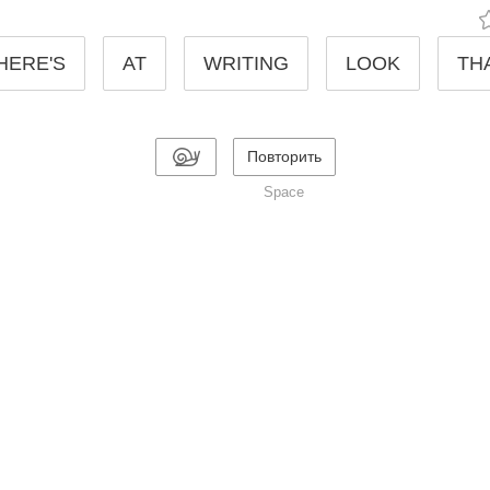
HERE'S
AT
WRITING
LOOK
TH
Повторить