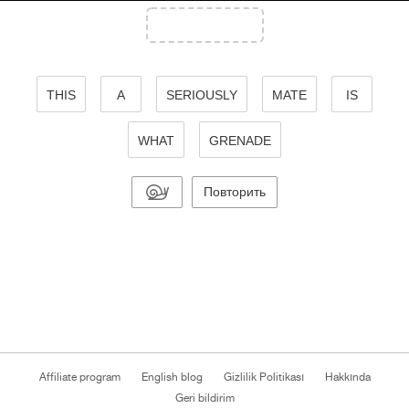
THIS
A
SERIOUSLY
MATE
IS
WHAT
GRENADE
Повторить
Affiliate program
English blog
Gizlilik Politikası
Hakkında
Geri bildirim