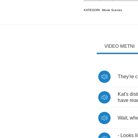
KATEGORI:
Movie Scenes
VIDEO METNI
They're
c
Kat's
dis
have
rea
Wait
,
whe
-
Looks
l