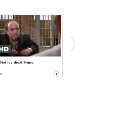
 Not Identical Twins
27 Dresses - I Think You 