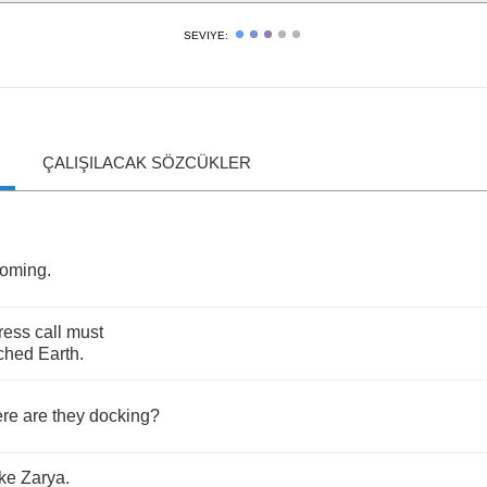
SEVIYE:
ÇALIŞILACAK SÖZCÜKLER
oming
.
tress
call
must
ched
Earth
.
re
are
they
docking
?
ike
Zarya
.