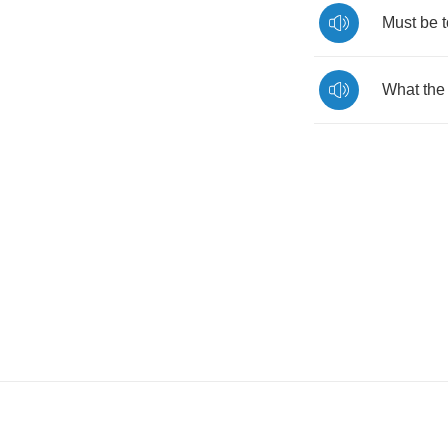
Must
be
What
the