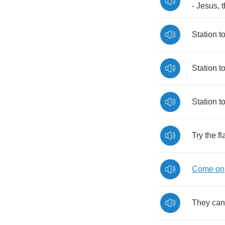
-
Jesus
,
t
Station
t
Station
t
Station
t
Try
the
fl
Come
on
They
can