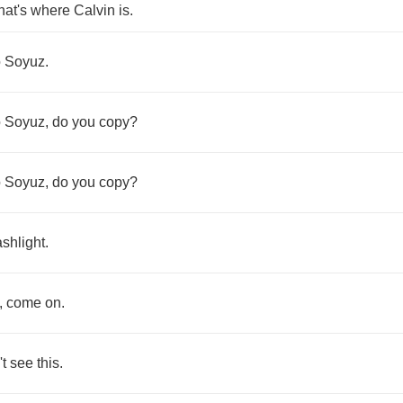
hat's
where
Calvin
is
.
o
Soyuz
.
o
Soyuz
,
do
you
copy
?
o
Soyuz
,
do
you
copy
?
ashlight
.
,
come
on
.
't
see
this
.