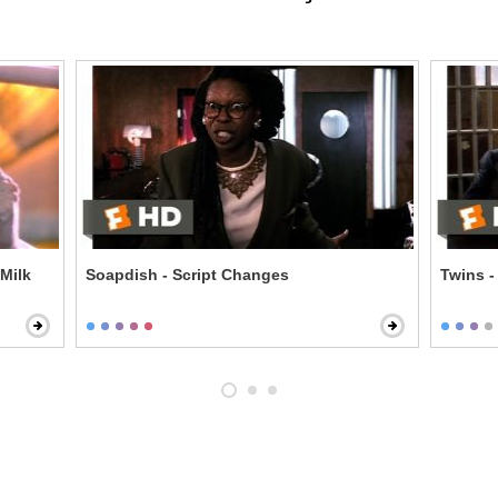
 Milk
Soapdish - Script Changes
Twins -