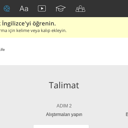
İngilizce'yi öğrenin.
rma için kelime veya kalıp ekleyin.
ife
Talimat
ADIM 2
Alıştırmaları yapın
B