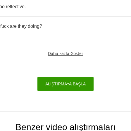
too
reflective
.
fuck
are
they
doing
?
Daha Fazla Göster
ALIŞTIRMAYA BAŞLA
Benzer video alıştırmaları