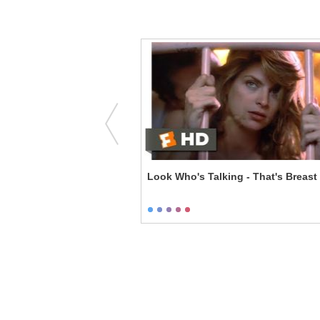
ght Swimming
Look Who's Talking - That's Breast