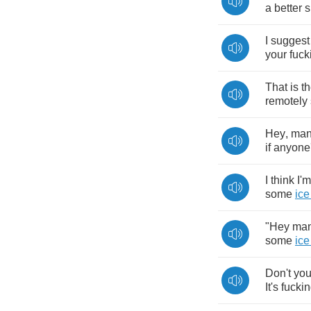
a
better
s
I
suggest
your
fuck
That
is
t
remotely
Hey
,
ma
if
anyone
I
think
I'm
some
ice
"
Hey
ma
some
ice
Don't
yo
It's
fucki