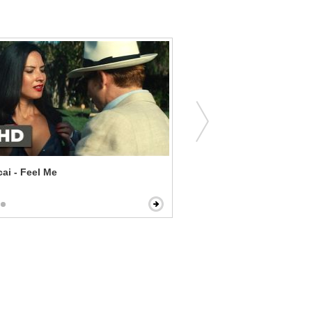
ai - Feel Me
Fast Times at Ridgemont Hi
Know