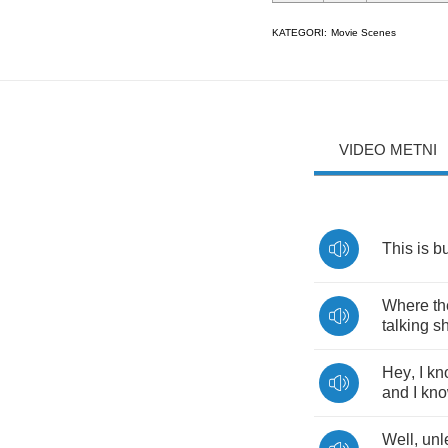
KATEGORI:
Movie Scenes
VIDEO METNI
This
is
bu
Where
th
talking
sh
Hey
,
I
kn
and
I
kn
Well
,
unl