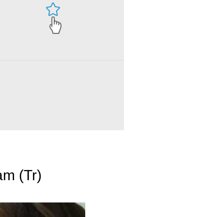
The Devil's Rejects - Tutti Frutti Ice Cream (Tr)