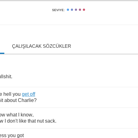
SEVIYE:
ÇALIŞILACAK SÖZCÜKLER
llshit
.
e
hell
you
get
off
it
about
Charlie
?
ow
what
I
know
,
ow
I
don't
like
that
nut
sack
.
ess
you
got