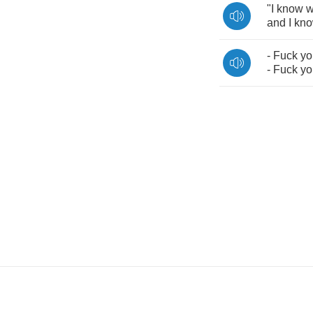
"
I
know
w
and
I
kn
-
Fuck
yo
-
Fuck
yo