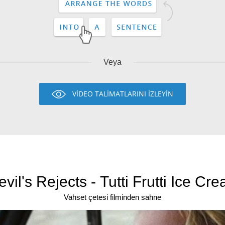
Veya
VİDEO TALİMATLARINI İZLEYİN
Vahset çetesi filminden sahne