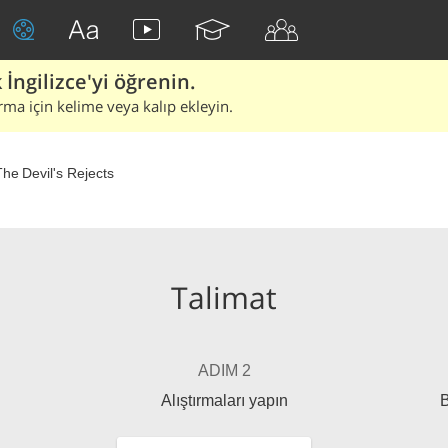
İngilizce'yi öğrenin.
rma için kelime veya kalıp ekleyin.
he Devil's Rejects
Talimat
ADIM 2
Alıştırmaları yapın
B