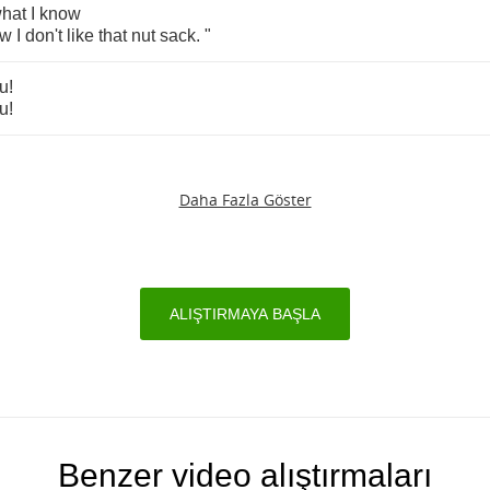
hat
I
know
ow
I
don't
like
that
nut
sack
. "
u
!
u
!
Daha Fazla Göster
ALIŞTIRMAYA BAŞLA
Benzer video alıştırmaları