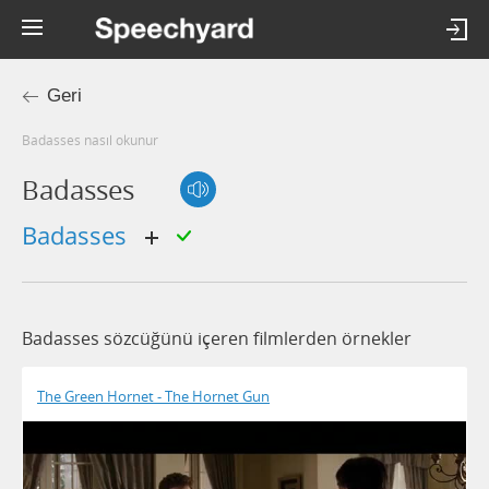
Geri
badasses nasıl okunur
Badasses
badasses
Badasses sözcüğünü içeren filmlerden örnekler
The Green Hornet - The Hornet Gun