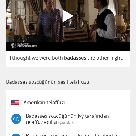
I
thought
we
were
both
badasses
the
other
night
.
Badasses sözcüğünün sesli telaffuzu
Amerikan telaffuzu
Badasses sözcüğünün Ivy tarafından
telaffuz edilişi
(çocuk, Kız)
Badasses sözcüğünün Joanna tarafından