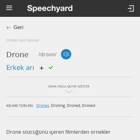
Geri
drone nasıl okunur
Drone
/droʊn/
erkek arı
DAHA FAZLA ÇEVIRI GÖSTER
Drones
,
Droning
,
Droned
,
Droned
KELIME TÜRLERI:
Drone sözcüğünü içeren filmlerden örnekler