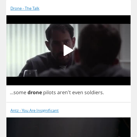
Drone - The Talk
...
some
drone
pilots
aren't
even
soldiers
.
Antz - You Are Insignificant