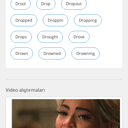
Drool
Drop
Dropout
Dropped
Droppin
Dropping
Drops
Drought
Drove
Drown
Drowned
Drowning
Video alıştırmaları