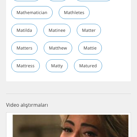
Mathematician
Mathletes
Matilda
Matinee
Matter
Matters
Matthew
Mattie
Mattress
Matty
Matured
Video alıştırmaları