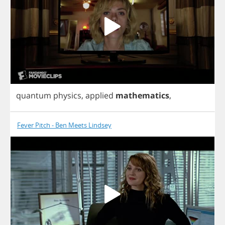
quantum
physics
,
applied
mathematics
,
Fever Pitch - Ben Meets Lindsey