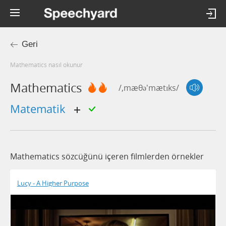
Geri
mathematics nasıl okunur
Mathematics
/,mæθə'mætɪks/
matematik
Mathematics sözcüğünü içeren filmlerden örnekler
Lucy - A Higher Purpose