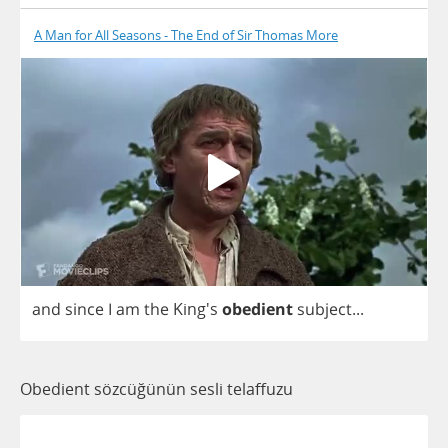
A Man for All Seasons - The End of Sir Thomas More
and
since
I
am
the
King's
obedient
subject
...
Obedient sözcüğünün sesli telaffuzu