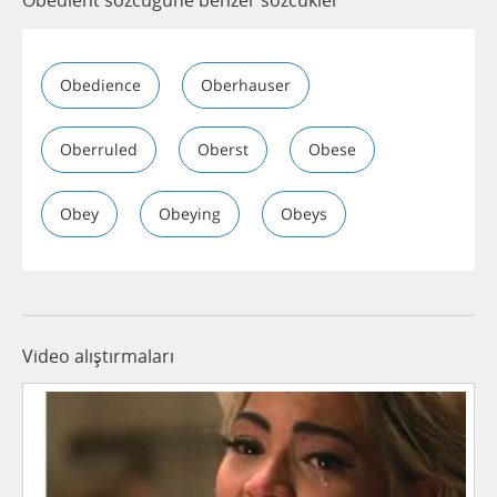
Obedience
Oberhauser
Oberruled
Oberst
Obese
Obey
Obeying
Obeys
Video alıştırmaları