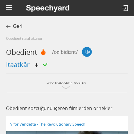
Geri
obedient nasıl okunur
Obedient
/oʊ'bidiənt/
itaatkâr
DAHA FAZLA ÇEVIRI GÖSTER
Obedient sözcüğünü içeren filmlerden örnekler
V for Vendetta - The Revolutionary Speech