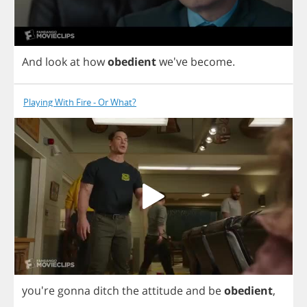
And
look
at
how
obedient
we've
become
.
Playing With Fire - Or What?
you're
gonna
ditch
the
attitude
and
be
obedient
,