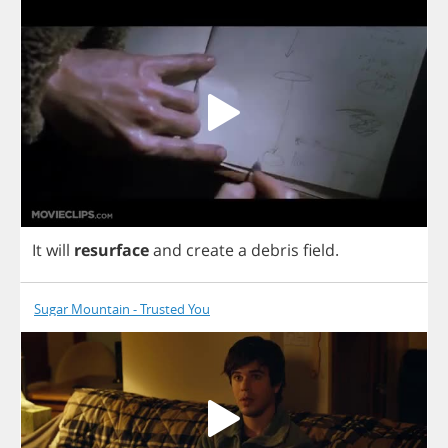
It
will
resurface
and
create
a
debris
field
.
Sugar Mountain - Trusted You