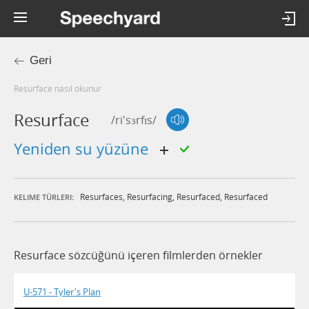
Geri
resurface nasıl okunur
Resurface
/ri'sɜrfɪs/
yeniden su yüzüne
Resurfaces
,
Resurfacing
,
Resurfaced
,
Resurfaced
KELIME TÜRLERI:
Resurface sözcüğünü içeren filmlerden örnekler
U-571 - Tyler's Plan