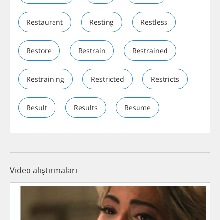
Restaurant
Resting
Restless
Restore
Restrain
Restrained
Restraining
Restricted
Restricts
Result
Results
Resume
Video alıştırmaları