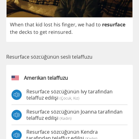
When
that
kid
lost
his
finger
,
we
had
to
resurface
the
decks
to
get
reinsured
.
Resurface sözcüğünün sesli telaffuzu
Amerikan telaffuzu
Resurface sözcüğünün Ivy tarafından
telaffuz edilişi
(çocuk, Kız)
Resurface sözcüğünün Joanna tarafından
telaffuz edilişi
(kadın)
Resurface sözcüğünün Kendra
tarafından telaffuz edilişi
(kadın)