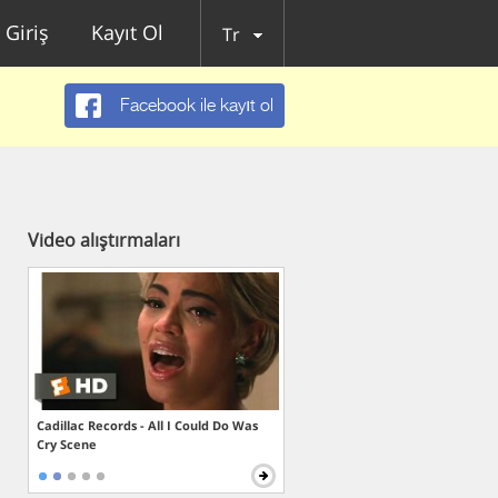
Giriş
Kayıt Ol
Tr
Facebook ile kayıt ol
Video alıştırmaları
Cadillac Records - All I Could Do Was
Cry Scene