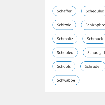
Schaffer
Scheduled
Schizoid
Schizophre
Schmaltz
Schmuck
Schooled
Schoolgirl
Schools
Schrader
Schwabbe