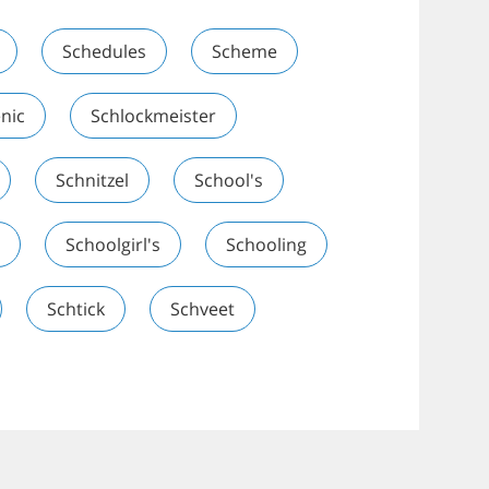
Schedules
Scheme
nic
Schlockmeister
Schnitzel
School's
Schoolgirl's
Schooling
Schtick
Schveet