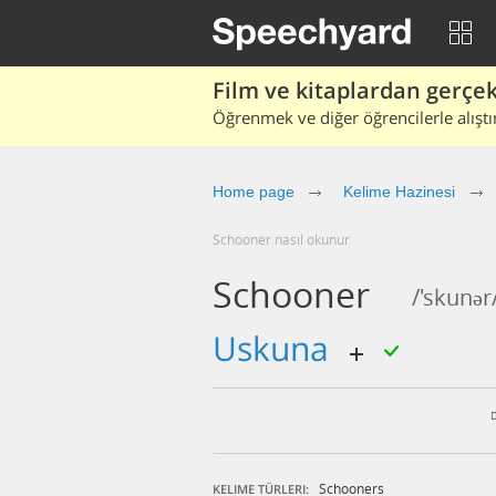
Film ve kitaplardan gerçek 
Öğrenmek ve diğer öğrencilerle alıştı
Home page
Kelime Hazinesi
schooner nasıl okunur
Schooner
/'skunər
uskuna
Schooners
KELIME TÜRLERI: