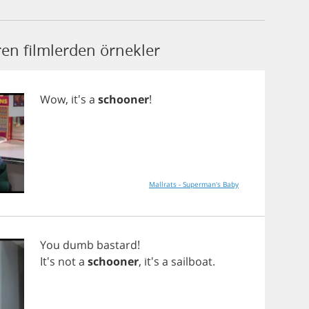
en filmlerden örnekler
Wow
, it's
a
schooner
!
Mallrats - Superman's Baby
You
dumb
bastard
!
It's
not
a
schooner
, it's
a
sailboat
.