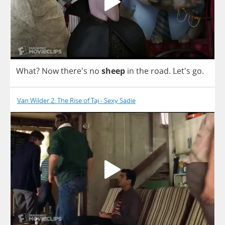
What
?
Now
there's
no
sheep
in
the
road
.
Let's
go
.
Van Wilder 2: The Rise of Taj - Sexy Sadie