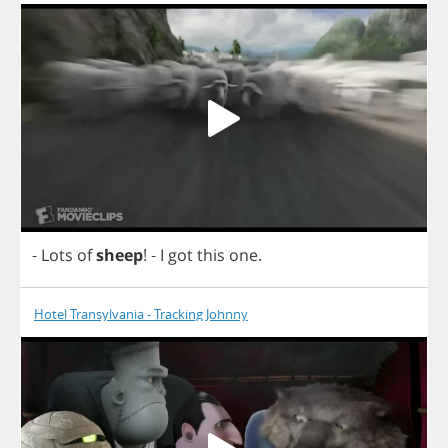
-
Lots
of
sheep
!
-
I
got
this
one
.
Hotel Transylvania - Tracking Johnny