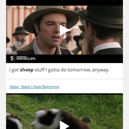
I
got
sheep
stuff
I
gotta
do
tomorrow
,
anyway
.
Babe - Babe's New Beginning