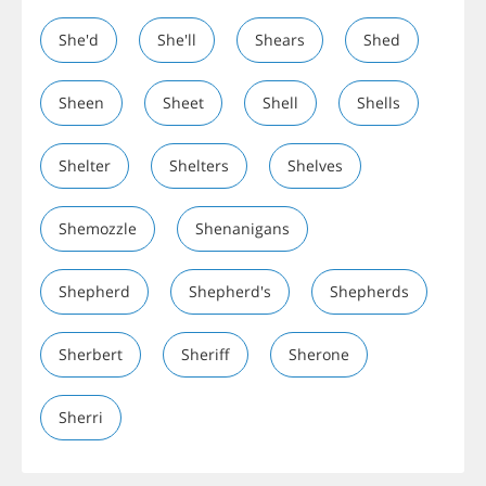
She'd
She'll
Shears
Shed
Sheen
Sheet
Shell
Shells
Shelter
Shelters
Shelves
Shemozzle
Shenanigans
Shepherd
Shepherd's
Shepherds
Sherbert
Sheriff
Sherone
Sherri