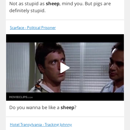
Not
as
stupid
as
sheep
,
mind
you
.
But
pigs
are
definitely
stupid
.
Scarface - Political Prisoner
Do
you
wanna
be
like
a
sheep
?
Hotel Transylvania - Tracking Johnny