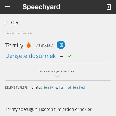
Geri
terrify nasıl okunur
Terrify
/'tɛrə,faɪ/
dehşete düşürmek
DAHA FAZLA ÇEVIRI GÖSTER
Terrifies
,
Terrifying
,
Terrified
,
Terrified
KELIME TÜRLERI:
Terrify sözcüğünü içeren filmlerden örnekler