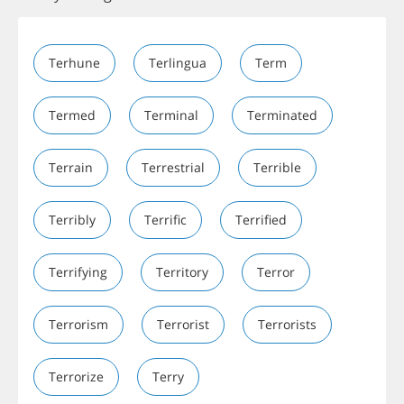
Terhune
Terlingua
Term
Termed
Terminal
Terminated
Terrain
Terrestrial
Terrible
Terribly
Terrific
Terrified
Terrifying
Territory
Terror
Terrorism
Terrorist
Terrorists
Terrorize
Terry