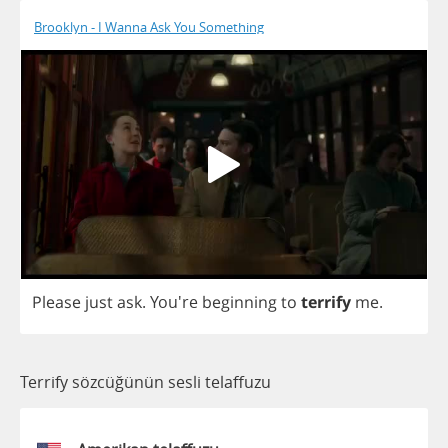
Brooklyn - I Wanna Ask You Something
Please
just
ask
. You're
beginning
to
terrify
me
.
Terrify sözcüğünün sesli telaffuzu