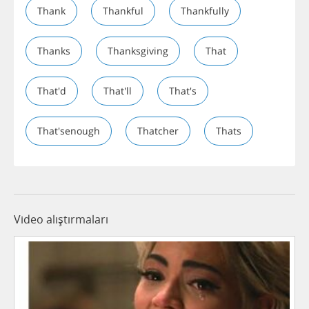
Thank
Thankful
Thankfully
Thanks
Thanksgiving
That
That'd
That'll
That's
That'senough
Thatcher
Thats
Video alıştırmaları