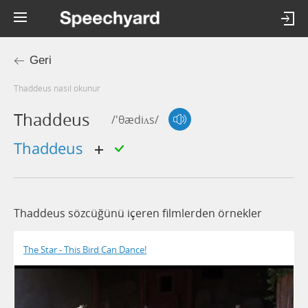
Geri
thaddeus nasıl okunur
Thaddeus
/'θædiʌs/
thaddeus
Thaddeus sözcüğünü içeren filmlerden örnekler
The Star - This Bird Can Dance!