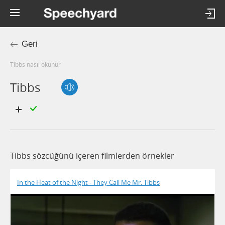
Geri
tibbs nasıl okunur
Tibbs
Tibbs sözcüğünü içeren filmlerden örnekler
In the Heat of the Night - They Call Me Mr. Tibbs