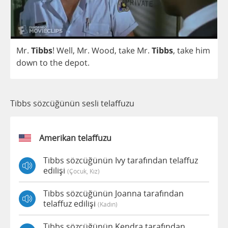
Mr
.
Tibbs
!
Well
,
Mr
.
Wood
,
take
Mr
.
Tibbs
,
take
him
down
to
the
depot
.
Tibbs sözcüğünün sesli telaffuzu
Amerikan telaffuzu
Tibbs sözcüğünün Ivy tarafından telaffuz
edilişi
(çocuk, Kız)
Tibbs sözcüğünün Joanna tarafından
telaffuz edilişi
(kadın)
Tibbs sözcüğünün Kendra tarafından