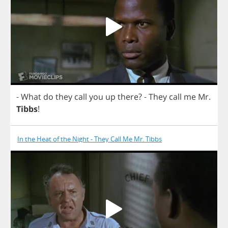
-
What
do
they
call
you
up
there
?
-
They
call
me
Mr
.
Tibbs
!
In the Heat of the Night - They Call Me Mr. Tibbs