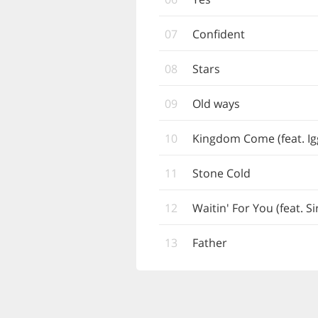
07
Confident
08
Stars
09
Old ways
10
Kingdom Come (feat. Ig
11
Stone Cold
12
Waitin' For You (feat. Si
13
Father