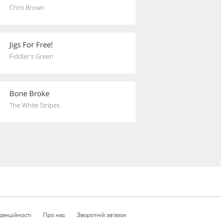
Chris Brown
Jigs For Free!
Fiddler's Green
Bone Broke
The White Stripes
денційності
Про нас
Зворотній зв'язок