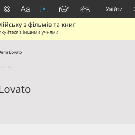
Увійти
йську з фільмів та книг
икуйтеся з іншими учнями.
Demi Lovato
 кліку)
Lovato