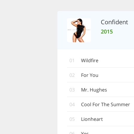
Confident
2015
01
Wildfire
02
For You
03
Mr. Hughes
04
Cool For The Summer
05
Lionheart
06
Yes