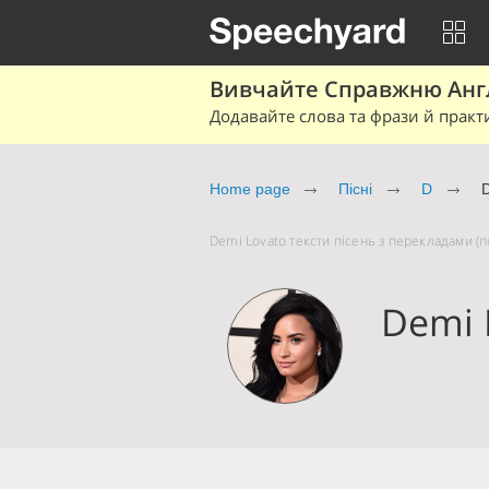
Вивчайте Справжню Англі
Додавайте слова та фрази й практ
Home page
Пісні
D
Demi Lovato тексти пісень з перекладами (по
Demi 