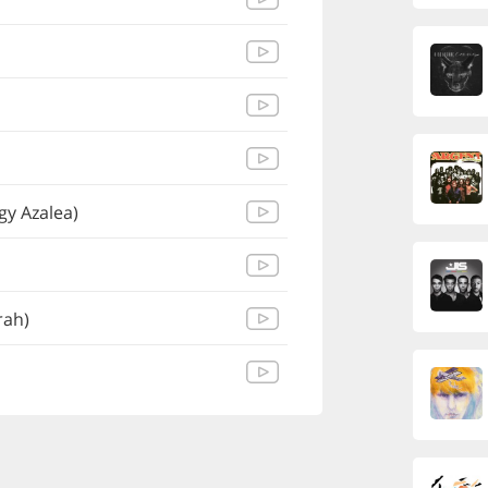
gy Azalea)
rah)