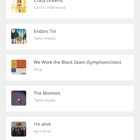
Crazy Dreams
Carrie Underwood
Endors Toi
Tame Impala
We Work the Black Seam (Symphonicities)
Sting
The Moment
Tame Impala
I'm alive
April Wine