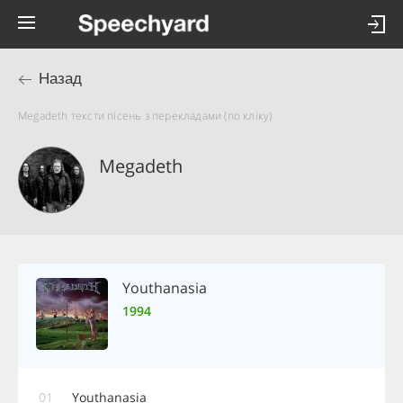
Назад
Megadeth тексти пісень з перекладами (по кліку)
Megadeth
Youthanasia
1994
01
Youthanasia