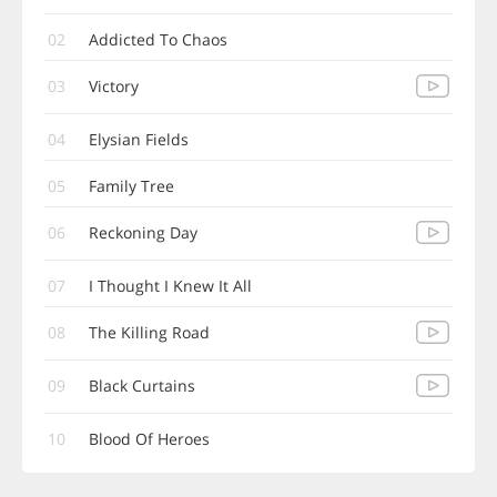
02
Addicted To Chaos
03
Victory
04
Elysian Fields
05
Family Tree
06
Reckoning Day
07
I Thought I Knew It All
08
The Killing Road
09
Black Curtains
10
Blood Of Heroes