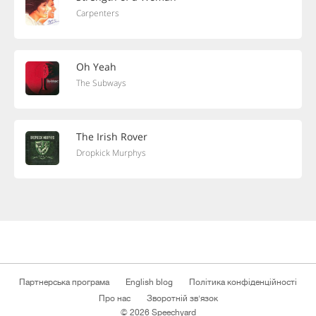
Carpenters
Oh Yeah
The Subways
The Irish Rover
Dropkick Murphys
Партнерська програма
English blog
Політика конфіденційності
Про нас
Зворотній зв'язок
© 2026 Speechyard