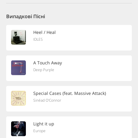
Випадкові Пісні
Heel / Heal
IDLES
A Touch Away
Deep Purple
Special Cases (feat. Massive Attack)
Sinéad O'Connor
Light it up
Europe