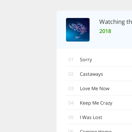
Watching th
2018
01
Sorry
02
Castaways
03
Love Me Now
04
Keep Me Crazy
05
I Was Lost
06
Coming Home