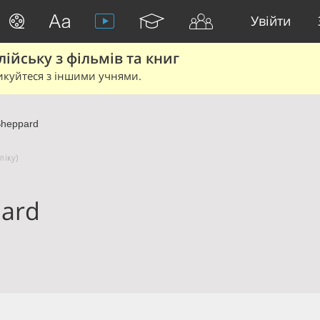
Увійти
йську з фільмів та книг
икуйтеся з іншими учнями.
heppard
ліку)
ard