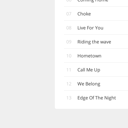
07
Choke
08
Live For You
09
Riding the wave
10
Hometown
11
Call Me Up
12
We Belong
13
Edge Of The Night