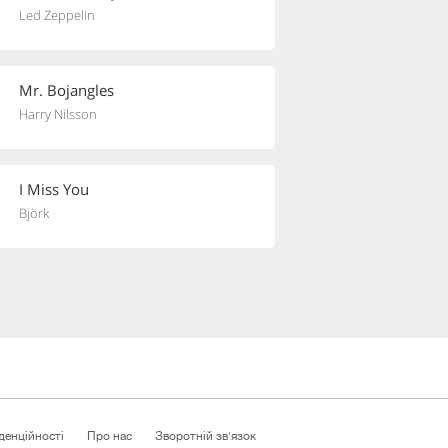
Led Zeppelin
Mr. Bojangles
Harry Nilsson
I Miss You
Björk
денційності
Про нас
Зворотній зв'язок