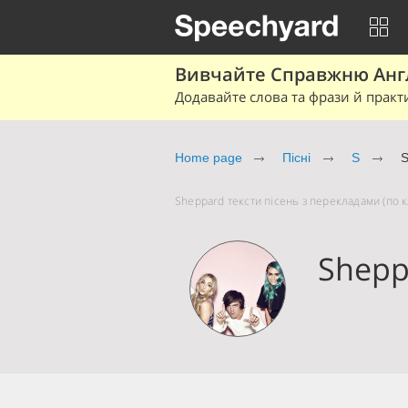
Вивчайте Справжню Англі
Додавайте слова та фрази й практ
Home page
Пісні
S
S
Sheppard тексти пісень з перекладами (по к
Shepp