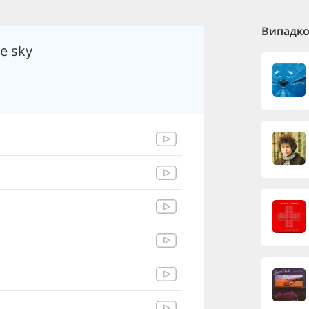
Випадков
e sky