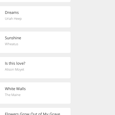
Dreams
Uriah Heep
Sunshine
Wheatus
Is this love?
Alison Moyet
White Walls
The Maine
Flowers Grow Out of My Grave