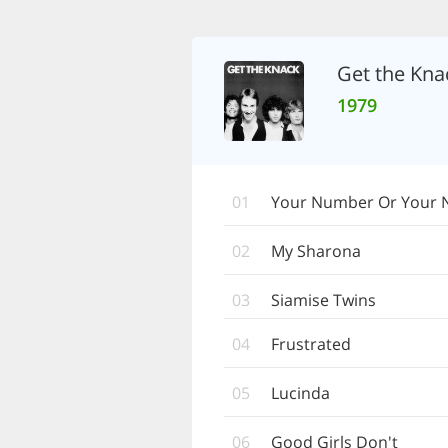
Get the Kna
1979
01
Your Number Or Your
02
My Sharona
03
Siamise Twins
04
Frustrated
05
Lucinda
06
Good Girls Don't