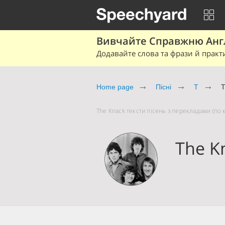
Вивчайте Справжню Англі
Додавайте слова та фрази й практ
Home page
Пісні
T
T
The Knack тексти пісень з перекладами (по к
The K