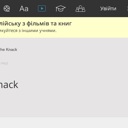
Увійти
йську з фільмів та книг
икуйтеся з іншими учнями.
he Knack
ліку)
nack