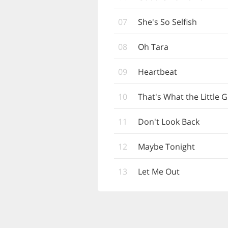
07
She's So Selfish
08
Oh Tara
09
Heartbeat
10
That's What the Little G
11
Don't Look Back
12
Maybe Tonight
13
Let Me Out