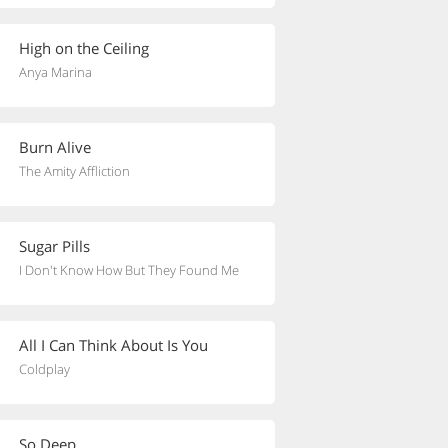
High on the Ceiling
Anya Marina
Burn Alive
The Amity Affliction
Sugar Pills
I Don't Know How But They Found Me
All I Can Think About Is You
Coldplay
So Deep