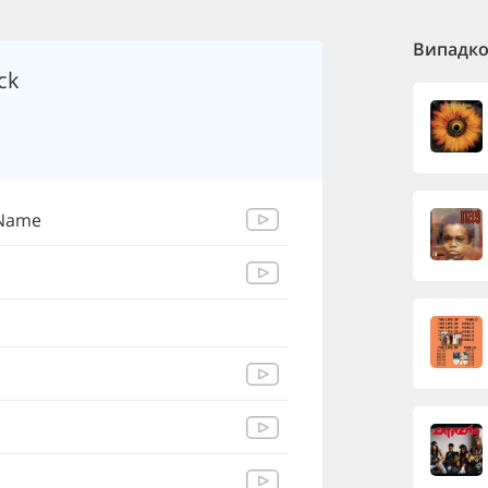
Випадков
ck
 Name