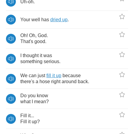
Uh
-
oh
.
Your
well
has
dried
up
.
Oh
!
Oh
,
God
.
That's
good
.
I
thought
it
was
something
serious
.
We
can
just
fill
it
up
because
there's
a
hose
right
around
back
.
Do
you
know
what
I
mean
?
Fill
it
...
Fill
it
up
?