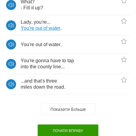
What
?
-
Fill
it
up
?
Lady
,
you're
...
You're
out
of
water
.
You're
out
of
water
.
You're
gonna
have
to
tap
into
the
county
line
...
...
and
that's
three
miles
down
the
road
.
Показати Більше
ПОЧАТИ ВПРАВУ