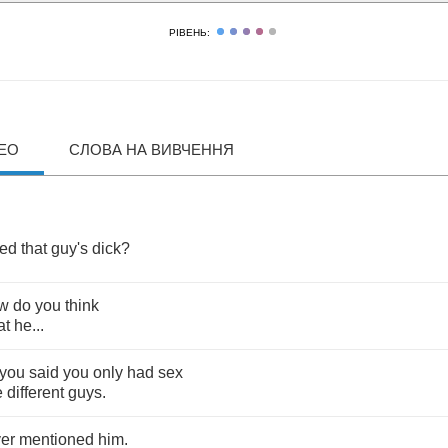
РІВЕНЬ:
ДЕО
СЛОВА НА ВИВЧЕННЯ
ed
that
guy's
dick
?
w
do
you
think
at
he
...
you
said
you
only
had
sex
e
different
guys
.
er
mentioned
him
.