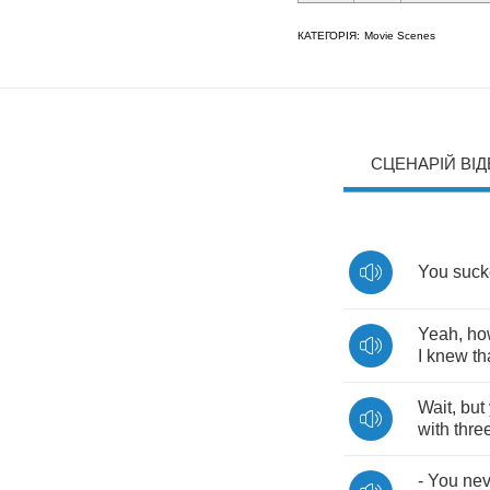
КАТЕГОРІЯ:
Movie Scenes
СЦЕНАРІЙ ВІ
You
suck
Yeah
,
ho
I
knew
th
Wait
,
but
with
thre
-
You
nev