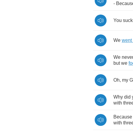
-
Becaus
You
suck
We
went
We
neve
but
we
fo
Oh
,
my
G
Why
did
with
thre
Because
with
thre