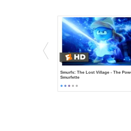
Smurfs: The Lost Village - The Pow
Smurfette