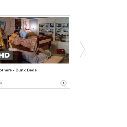
others - Bunk Beds
High-Rise - The Architect