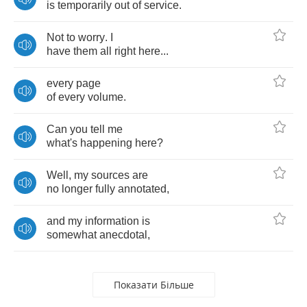
is
temporarily
out
of
service
.
Not
to
worry
.
I
have
them
all
right
here
...
every
page
of
every
volume
.
Can
you
tell
me
what's
happening
here
?
Well
,
my
sources
are
no
longer
fully
annotated
,
and
my
information
is
somewhat
anecdotal
,
Показати Більше