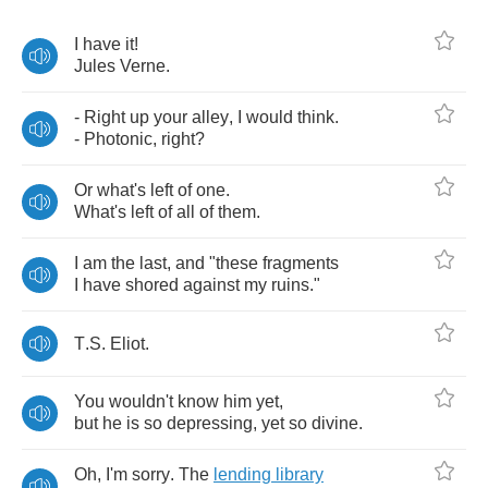
I
have
it
!
Jules
Verne
.
-
Right
up
your
alley
,
I
would
think
.
-
Photonic
,
right
?
Or
what's
left
of
one
.
What's
left
of
all
of
them
.
I
am
the
last
,
and
"
these
fragments
I
have
shored
against
my
ruins
."
T
.
S
.
Eliot
.
You
wouldn't
know
him
yet
,
but
he
is
so
depressing
,
yet
so
divine
.
Oh
,
I'm
sorry
.
The
lending
library