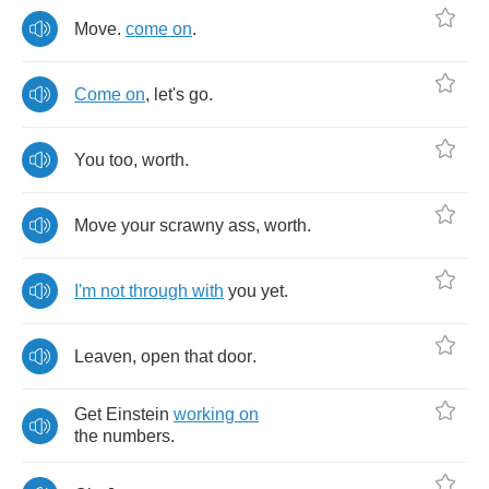
Move
.
come
on
.
Come
on
,
let's
go
.
You
too
,
worth
.
Move
your
scrawny
ass
,
worth
.
I'm
not
through
with
you
yet
.
Leaven
,
open
that
door
.
Get
Einstein
working
on
the
numbers
.