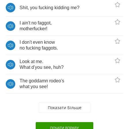
Shit
,
you
fucking
kidding
me
?
I
ain't
no
faggot
,
motherfucker
!
I
don't
even
know
no
fucking
faggots
.
Look
at
me
.
What
d'you
see
,
huh
?
The
goddamn
rodeo's
what
you
see
!
Показати Більше
ПОЧАТИ ВПРАВУ