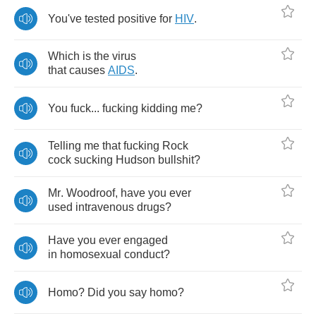
You've
tested
positive
for
HIV
.
Which
is
the
virus
that
causes
AIDS
.
You
fuck
...
fucking
kidding
me
?
Telling
me
that
fucking
Rock
cock
sucking
Hudson
bullshit
?
Mr
.
Woodroof
,
have
you
ever
used
intravenous
drugs
?
Have
you
ever
engaged
in
homosexual
conduct
?
Homo
?
Did
you
say
homo
?