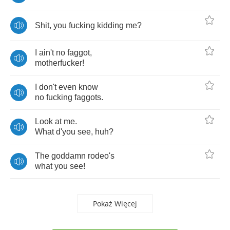
Shit
,
you
fucking
kidding
me
?
I
ain't
no
faggot
,
motherfucker
!
I
don't
even
know
no
fucking
faggots
.
Look
at
me
.
What
d'you
see
,
huh
?
The
goddamn
rodeo's
what
you
see
!
Pokaż Więcej