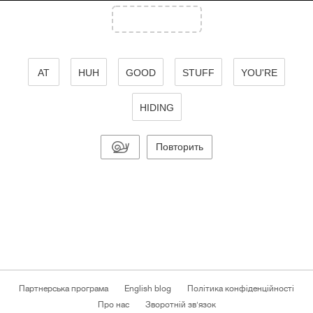
AT
HUH
GOOD
STUFF
YOU'RE
HIDING
Повторить
Партнерська програма
English blog
Політика конфіденційності
Про нас
Зворотній зв'язок