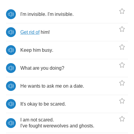
I'm
invisible
.
I'm
invisible
.
Get
rid
of
him
!
Keep
him
busy
.
What
are
you
doing
?
He
wants
to
ask
me
on
a
date
.
It's
okay
to
be
scared
.
I
am
not
scared
.
I've
fought
werewolves
and
ghosts
.