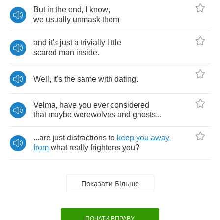
But
in
the
end
,
I
know
,
we
usually
unmask
them
and
it's
just
a
trivially
little
scared
man
inside
.
Well
,
it's
the
same
with
dating
.
Velma
,
have
you
ever
considered
that
maybe
werewolves
and
ghosts
...
...
are
just
distractions
to
keep
you
away
from
what
really
frightens
you
?
Показати Більше
ПОЧАТИ ВПРАВУ