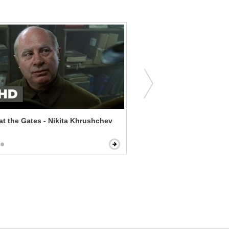
t the Gates - Nikita Khrushchev
Bad Words - Autofellatio