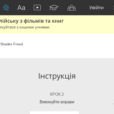
Увійти
йську з фільмів та книг
икуйтеся з іншими учнями.
y Shades Freed
Інструкція
КРОК 2
Виконуйте вправи