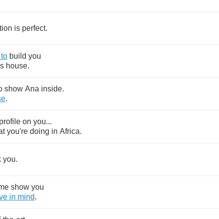
tion
is
perfect
.
to
build
you
us
house
.
o
show
Ana
inside
.
se
.
profile
on
you
...
at
you're
doing
in
Africa
.
k
you
.
me
show
you
ve
in
mind
.