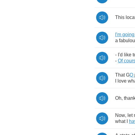
This
loca
I'm
going
a
fabulo
-
I'd
like
t
-
Of
cour
That
G
Q
I
love
wh
Oh
,
than
Now
,
let
what
I
ha