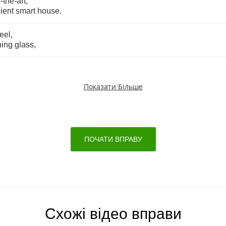
f
-
the
-
art
,
cient
smart
house
.
teel
,
ning
glass
,
Показати Більше
ПОЧАТИ ВПРАВУ
Схожі відео вправи