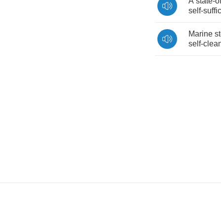
A
state
-
o
self
-
suffi
Marine
s
self
-
clea