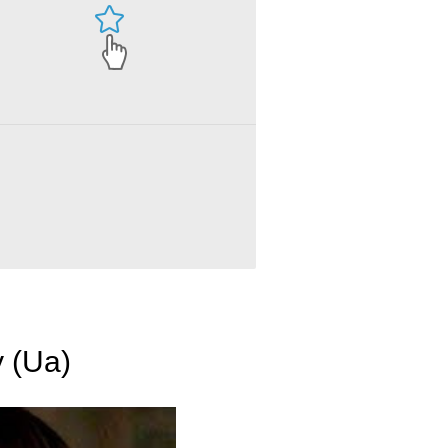
Fifty Shades Freed - Call Me Mrs. Grey (Ua)