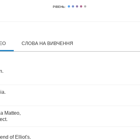
РІВЕНЬ:
ДЕО
СЛОВА НА ВИВЧЕННЯ
n
.
ia
.
ia
Matteo
,
ect
.
riend
of
Elliot's
.