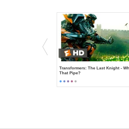
The FBI's Top Dog
Transformers: The Last Knight - What's in
That Pipe?