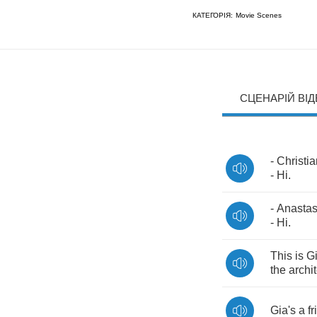
КАТЕГОРІЯ:
Movie Scenes
СЦЕНАРІЙ ВІ
-
Christia
-
Hi
.
-
Anastas
-
Hi
.
This
is
G
the
archit
Gia's
a
f