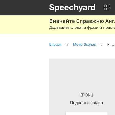
Вивчайте Справжню Англі
Додавайте слова та фрази й практ
Вправи
Movie Scenes
Fift
КРОК 1
Подивіться відео