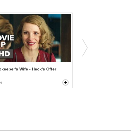
keeper's Wife - Heck's Offer
The Shawshank Redemptio
Scene