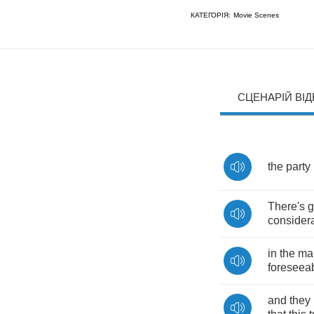
КАТЕГОРІЯ:
Movie Scenes
СЦЕНАРІЙ ВІ
the
party
There's
g
consider
in
the
ma
foreseea
and
they