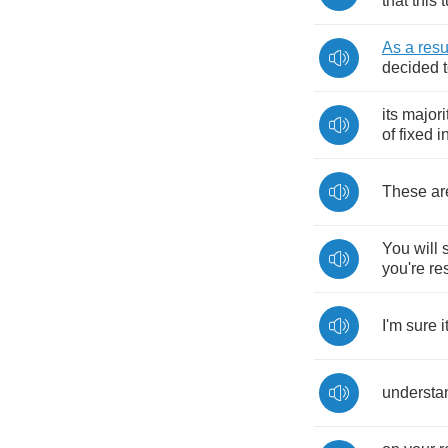
that
this
t
As
a
resu
decided
its
majori
of
fixed
i
These
ar
You
will
you're
re
I'm
sure
i
understa