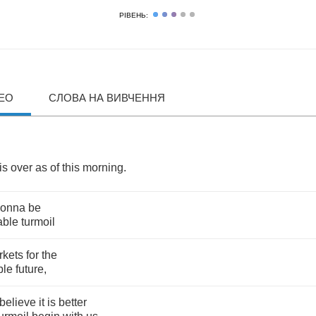
РІВЕНЬ:
ДЕО
СЛОВА НА ВИВЧЕННЯ
is
over
as
of
this
morning
.
onna
be
able
turmoil
rkets
for
the
ble
future
,
believe
it
is
better