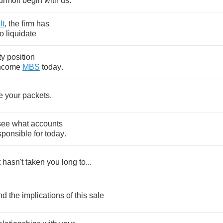
urmoil
begin
with
us
.
lt
,
the
firm
has
to
liquidate
ty
position
ncome
MBS
today
.
e
your
packets
.
see
what
accounts
sponsible
for
today
.
t
hasn't
taken
you
long
to
...
nd
the
implications
of
this
sale