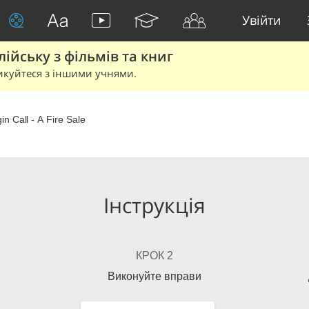
Увійти
йську з фільмів та книг
икуйтеся з іншими учнями.
in Call - A Fire Sale
Інструкція
КРОК 2
Виконуйте вправи