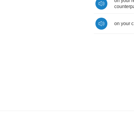
on
your
r
counterpa
on
your
c