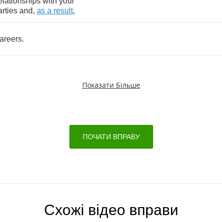
elationships
with
your
rties
and
,
as
a
result
,
areers
.
Показати Більше
ПОЧАТИ ВПРАВУ
Схожі відео вправи