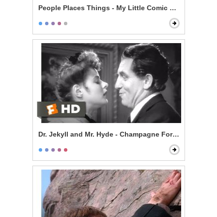
People Places Things - My Little Comic Book
Dr. Jekyll and Mr. Hyde - Champagne For Mr. Hyde