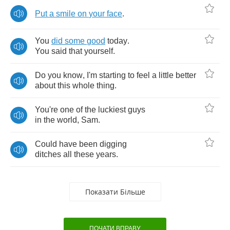
Put
a
smile
on
your
face
.
You
did
some
good
today
.
You
said
that
yourself
.
Do
you
know
,
I'm
starting
to
feel
a
little
better
about
this
whole
thing
.
You're
one
of
the
luckiest
guys
in
the
world
,
Sam
.
Could
have
been
digging
ditches
all
these
years
.
Показати Більше
ПОЧАТИ ВПРАВУ