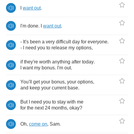
I
want
out
.
I'm
done
.
I
want
out
.
-
It's
been
a
very
difficult
day
for
everyone
.
-
I
need
you
to
release
my
options
,
if
they're
worth
anything
after
today
.
I
want
my
bonus
.
I'm
out
.
You'll
get
your
bonus
,
your
options
,
and
keep
your
current
base
.
But
I
need
you
to
stay
with
me
for
the
next
24
months
,
okay
?
Oh
,
come
on
,
Sam
.