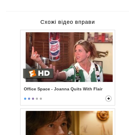
Схожі відео вправи
Office Space - Joanna Quits With Flair