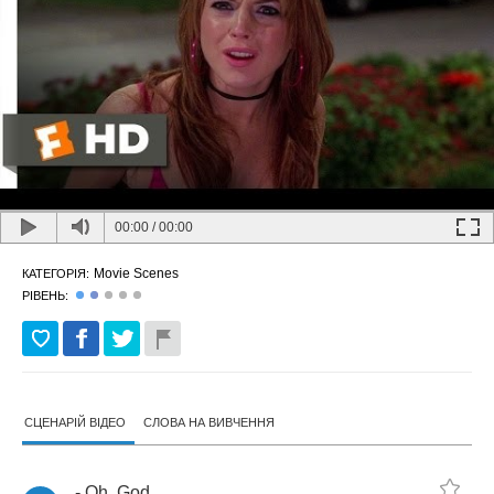
00:00
/
00:00
Movie Scenes
КАТЕГОРІЯ:
РІВЕНЬ:
СЦЕНАРІЙ ВІДЕО
СЛОВА НА ВИВЧЕННЯ
-
Oh
,
God
.