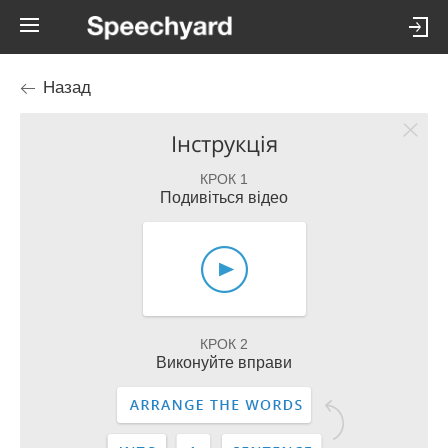
Назад
Інструкція
КРОК 1
Подивіться відео
КРОК 2
Виконуйте вправи