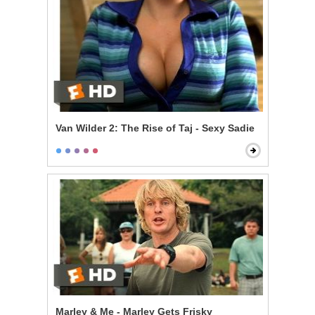
Van Wilder 2: The Rise of Taj - Sexy Sadie
Marley & Me - Marley Gets Frisky