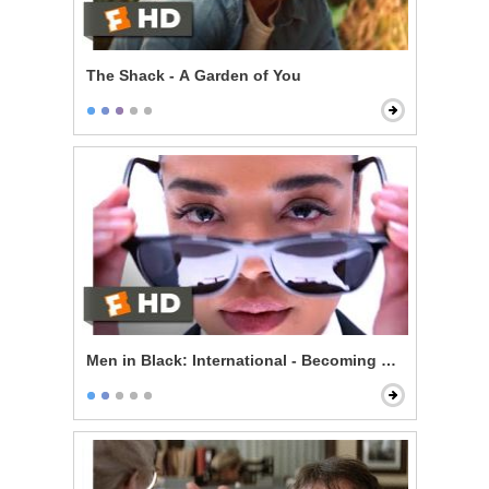
The Shack - A Garden of You
Men in Black: International - Becoming an Agent