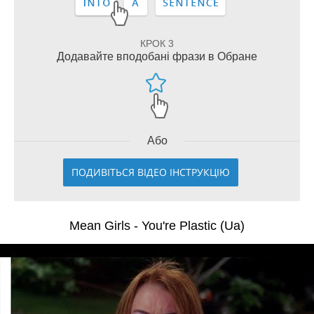
КРОК 3
Додавайте вподобані фрази в Обране
Або
ПОДИВІТЬСЯ ВІДЕО ІНСТРУКЦІЮ
Mean Girls - You're Plastic (Ua)