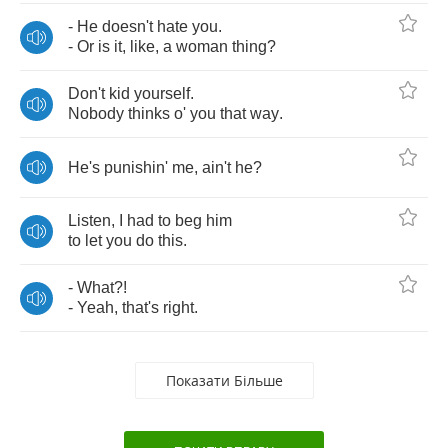
-
He
doesn't
hate
you
.
-
Or
is
it
,
like
,
a
woman
thing
?
Don't
kid
yourself
.
Nobody
thinks
o'
you
that
way
.
He's
punishin'
me
,
ain't
he
?
Listen
,
I
had
to
beg
him
to
let
you
do
this
.
-
What
?!
-
Yeah
,
that's
right
.
Показати Більше