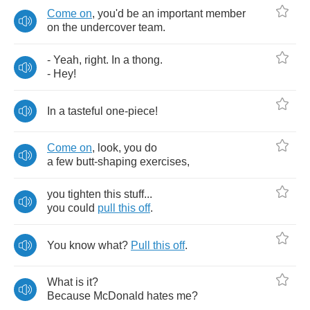
Come
on
,
you'd
be
an
important
member
on
the
undercover
team
.
-
Yeah
,
right
.
In
a
thong
.
-
Hey
!
In
a
tasteful
one
-
piece
!
Come
on
,
look
,
you
do
a
few
butt
-
shaping
exercises
,
you
tighten
this
stuff
...
you
could
pull
this
off
.
You
know
what
?
Pull
this
off
.
What
is
it
?
Because
McDonald
hates
me
?