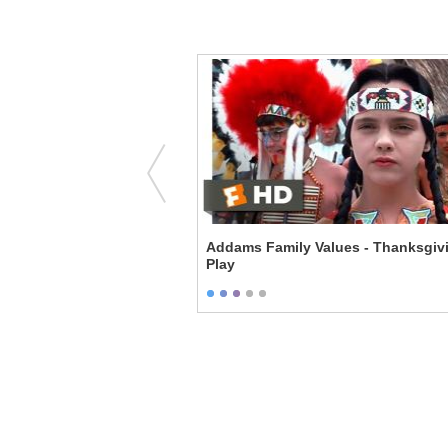
orlugun Yükselisi - My
Addams Family Values - Thanksgiv
Play