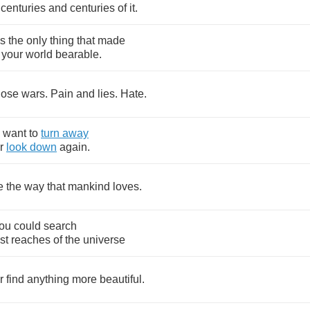
centuries
and
centuries
of
it
.
s
the
only
thing
that
made
your
world
bearable
.
hose
wars
.
Pain
and
lies
.
Hate
.
want
to
turn
away
r
look
down
again
.
e
the
way
that
mankind
loves
.
ou
could
search
st
reaches
of
the
universe
r
find
anything
more
beautiful
.