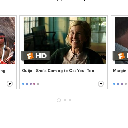
ing
Ouija - She's Coming to Get You, Too
Margin 