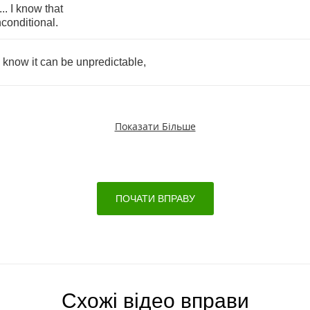
...
I
know
that
conditional
.
know
it
can
be
unpredictable
,
Показати Більше
ПОЧАТИ ВПРАВУ
Схожі відео вправи