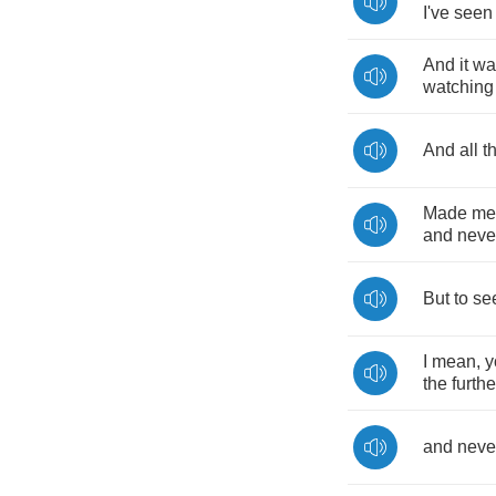
I've
seen
And
it
wa
watching
And
all
t
Made
me
and
neve
But
to
se
I
mean
,
y
the
furthe
and
neve