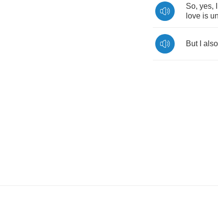
So
,
yes
,
I
love
is
un
But
I
also