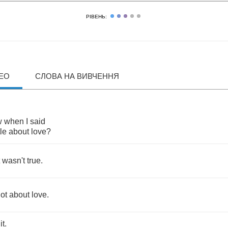
РІВЕНЬ:
ДЕО
СЛОВА НА ВИВЧЕННЯ
w
when
I
said
tle
about
love
?
wasn't
true
.
lot
about
love
.
it
.