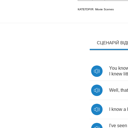
КАТЕГОРІЯ:
Movie Scenes
СЦЕНАРІЙ ВІ
You
kno
I
knew
lit
Well
,
that
I
know
a
I've
seen