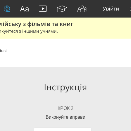
Увійти
йську з фільмів та книг
икуйтеся з іншими учнями.
dust
Інструкція
КРОК 2
Виконуйте вправи