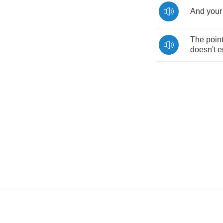
And
your
The
poin
doesn't
e