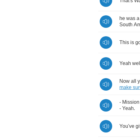
That's
W
he
was
a
South
Am
This
is
g
Yeah
wel
Now
all
make
su
-
Mission
-
Yeah
.
You've
g