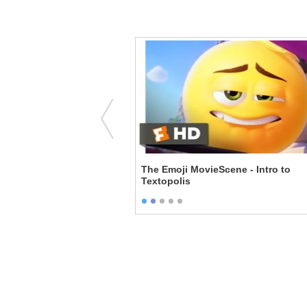
inja Turtles 2 - Casey
The Emoji MovieScene - Intro to
s
Textopolis