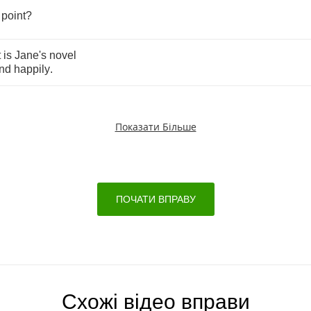
point
?
t
is
Jane's
novel
nd
happily
.
Показати Більше
ПОЧАТИ ВПРАВУ
Схожі відео вправи