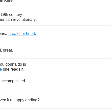
an
Kere
19
th
century
erican
revolutionary
.
onna
break
her
heart
.
l
,
great
.
you
gonna
do
is
re
she
reads
it
.
accomplished
.
iven
it
a
happy
ending
?