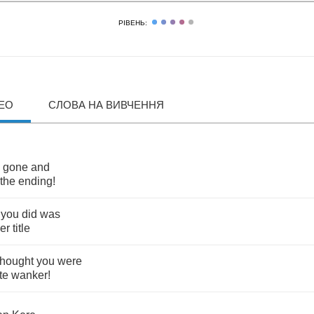
РІВЕНЬ:
ДЕО
СЛОВА НА ВИВЧЕННЯ
gone
and
the
ending
!
you
did
was
er
title
thought
you
were
te
wanker
!