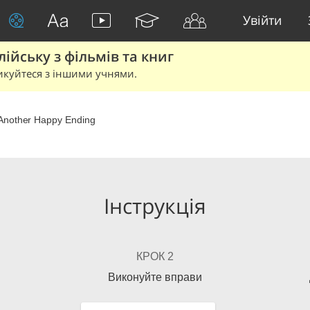
Увійти
йську з фільмів та книг
икуйтеся з іншими учнями.
Another Happy Ending
Інструкція
КРОК 2
Виконуйте вправи