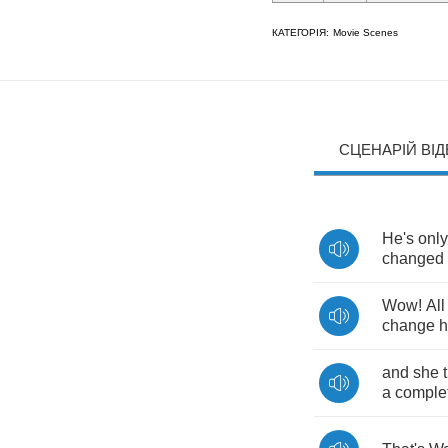
КАТЕГОРІЯ:
Movie Scenes
СЦЕНАРІЙ ВІ
He's
only
changed
Wow
!
All
change
h
and
she
a
comple