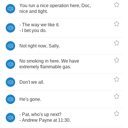
You
run
a
nice
operation
here
,
Doc
,
nice
and
tight
.
-
The
way
we
like
it
.
-
I
bet
you
do
.
Not
right
now
,
Sally
.
No
smoking
in
here
.
We
have
extremely
flammable
gas
.
Don't
we
all
.
He's
gone
.
-
Pat
,
who's
up
next
?
-
Andrew
Payne
at
11:30.