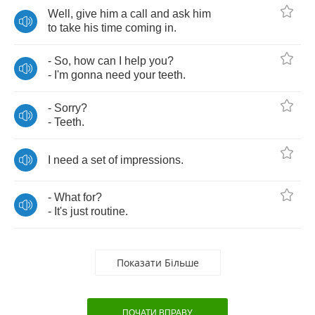
Well
,
give
him
a
call
and
ask
him
to
take
his
time
coming
in
.
-
So
,
how
can
I
help
you
?
-
I'm
gonna
need
your
teeth
.
-
Sorry
?
-
Teeth
.
I
need
a
set
of
impressions
.
-
What
for
?
-
It's
just
routine
.
Показати Більше
ПОЧАТИ ВПРАВУ