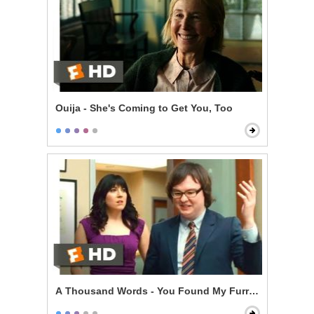
Ouija - She's Coming to Get You, Too
A Thousand Words - You Found My Furry Tapes