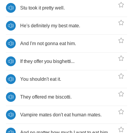
Stu
took
it
pretty
well
.
He's
definitely
my
best
mate
.
And
I'm
not
gonna
eat
him
.
If
they
offer
you
bisghetti
...
You
shouldn't
eat
it
.
They
offered
me
biscotti
.
Vampire
mates
don't
eat
human
mates
.
And
no
matter
how
much
I
want
to
eat
him
...