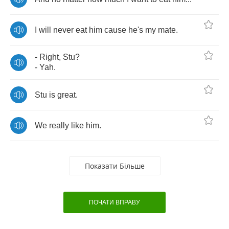
I
will
never
eat
him
cause
he's
my
mate
.
-
Right
,
Stu
?
-
Yah
.
Stu
is
great
.
We
really
like
him
.
Показати Більше
ПОЧАТИ ВПРАВУ