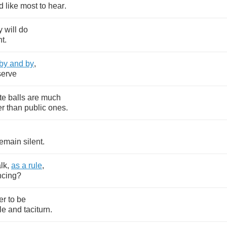
d
like
most
to
hear
.
y
will
do
nt
.
by
and
by
,
serve
te
balls
are
much
er
than
public
ones
.
remain
silent
.
alk
,
as
a
rule
,
ncing
?
er
to
be
le
and
taciturn
.