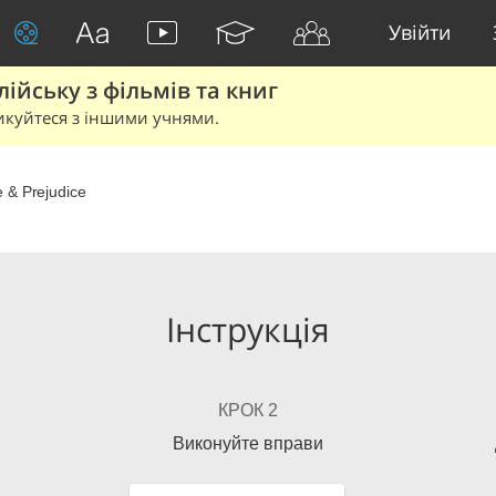
Увійти
йську з фільмів та книг
икуйтеся з іншими учнями.
e & Prejudice
Інструкція
КРОК 2
Виконуйте вправи