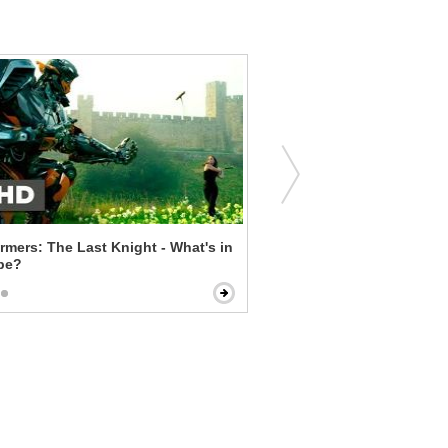
rs: The Last Knight - What's in
Pitch Perfect - Singing in
pe?