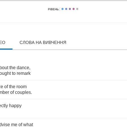
РІВЕНЬ:
ДЕО
СЛОВА НА ВИВЧЕННЯ
bout
the
dance
,
ought
to
remark
ze
of
the
room
mber
of
couples
.
ectly
happy
dvise
me
of
what