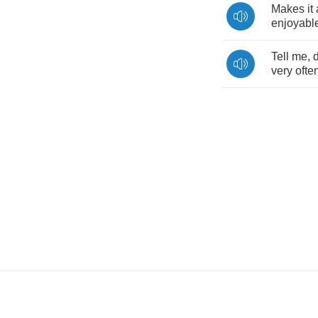
Makes
it
enjoyabl
Tell
me
,
very
ofte