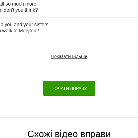
all
so
much
more
e
,
don't
you
think
?
do
you
and
your
sisters
n
walk
to
Meryton
?
Показати Більше
ПОЧАТИ ВПРАВУ
Схожі відео вправи