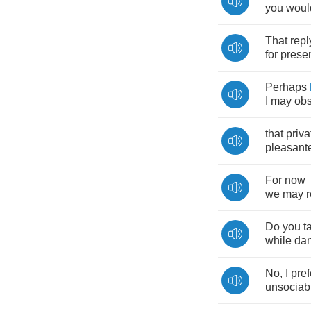
you
woul
That
repl
for
prese
Perhaps
I
may
ob
that
priva
pleasant
For
now
we
may
Do
you
t
while
da
No
,
I
pref
unsociab