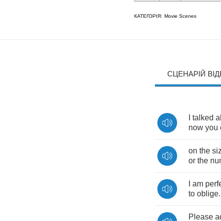
КАТЕГОРІЯ:
Movie Scenes
СЦЕНАРІЙ ВІ
I
talked
a
now
you
on
the
si
or
the
nu
I
am
perf
to
oblige
.
Please
a