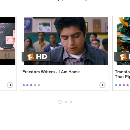
Freedom Writers - I Am Home
Transforme
That Pi