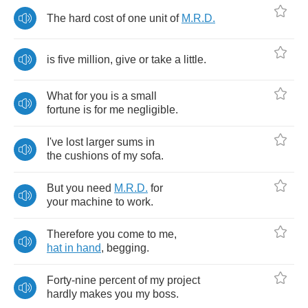
The
hard
cost
of
one
unit
of
M
.
R
.
D
.
is
five
million
,
give
or
take
a
little
.
What
for
you
is
a
small
fortune
is
for
me
negligible
.
I've
lost
larger
sums
in
the
cushions
of
my
sofa
.
But
you
need
M
.
R
.
D
.
for
your
machine
to
work
.
Therefore
you
come
to
me
,
hat
in
hand
,
begging
.
Forty
-
nine
percent
of
my
project
hardly
makes
you
my
boss
.