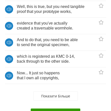
Well
,
this
is
true
,
but
you
need
tangible
proof
that
your
prototype
works
,
evidence
that
you've
actually
created
a
traversable
wormhole
.
And
to
do
that
,
you
need
to
be
able
to
send
the
original
specimen
,
which
is
registered
as
KMC
0-14,
back
through
to
the
other
side
.
Now
...
It
just
so
happens
that
I
own
all
copyrights
,
Показати Більше