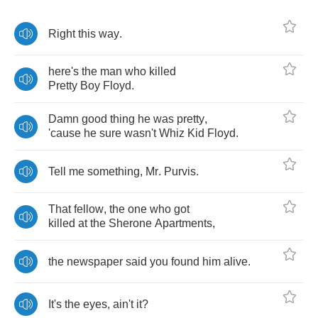
Right
this
way
.
here's
the
man
who
killed
Pretty
Boy
Floyd
.
Damn
good
thing
he
was
pretty
,
'cause
he
sure
wasn't
Whiz
Kid
Floyd
.
Tell
me
something
,
Mr
.
Purvis
.
That
fellow
,
the
one
who
got
killed
at
the
Sherone
Apartments
,
the
newspaper
said
you
found
him
alive
.
It's
the
eyes
,
ain't
it
?