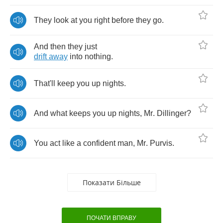
They
look
at
you
right
before
they
go
.
And
then
they
just
drift
away
into
nothing
.
That'll
keep
you
up
nights
.
And
what
keeps
you
up
nights
,
Mr
.
Dillinger
?
You
act
like
a
confident
man
,
Mr
.
Purvis
.
Показати Більше
ПОЧАТИ ВПРАВУ