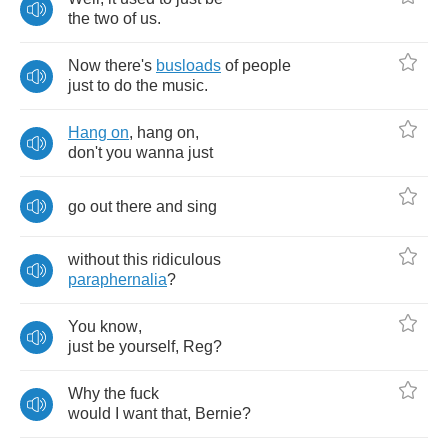
the
two
of
us
.
Now
there's
busloads
of
people
just
to
do
the
music
.
Hang
on
,
hang
on
,
don't
you
wanna
just
go
out
there
and
sing
without
this
ridiculous
paraphernalia
?
You
know
,
just
be
yourself
,
Reg
?
Why
the
fuck
would
I
want
that
,
Bernie
?