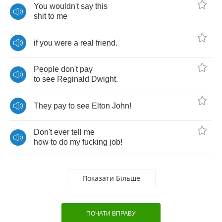
You
wouldn't
say
this
shit
to
me
if
you
were
a
real
friend
.
People
don't
pay
to
see
Reginald
Dwight
.
They
pay
to
see
Elton
John
!
Don't
ever
tell
me
how
to
do
my
fucking
job
!
Показати Більше
ПОЧАТИ ВПРАВУ