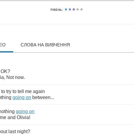
РІВЕНЬ:
ДЕО
СЛОВА НА ВИВЧЕННЯ
OK
?
ia
,
Not
now
.
to
try
to
tell
me
again
othing
going
on
between
...
nothing
going
on
me
and
Olivia
!
out
last
night
?