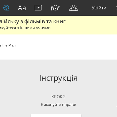
Увійти
йську з фільмів та книг
икуйтеся з іншими учнями.
s the Man
Інструкція
КРОК 2
Виконуйте вправи