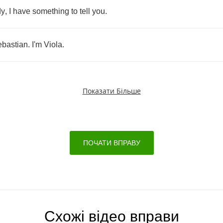
dy
,
I
have
something
to
tell
you
.
bastian
.
I'm
Viola
.
Показати Більше
ПОЧАТИ ВПРАВУ
Схожі відео вправи