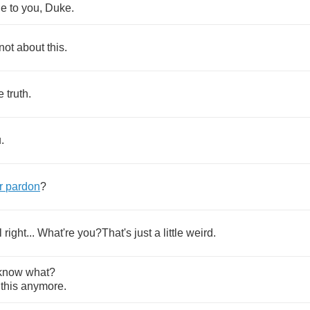
ie
to
you
,
Duke
.
not
about
this
.
e
truth
.
u
.
r
pardon
?
l
right
...
What're
you
?
That's
just
a
little
weird
.
know
what
?
this
anymore
.