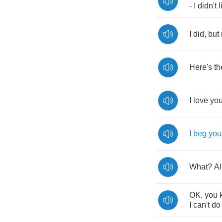
-
I
didn't
l
I
did
,
but
Here's
th
I
love
yo
I
beg
you
What
?
Al
OK
,
you
I
can't
do