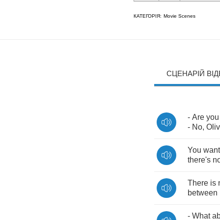
КАТЕГОРІЯ:
Movie Scenes
СЦЕНАРІЙ ВІ
-
Are
you
-
No
,
Oliv
You
want
there's
n
There
is
between
-
What
ab