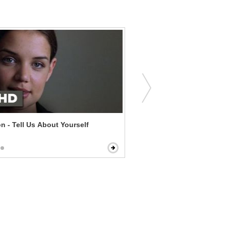
 - Tell Us About Yourself
Foxcatcher - Wrestling Is