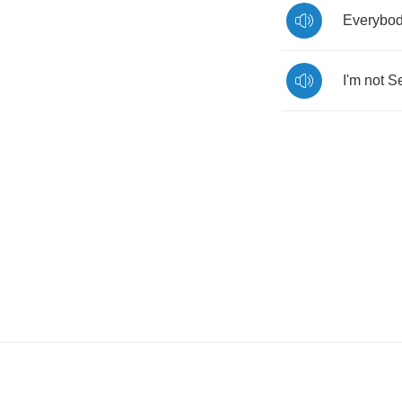
Everybo
I'm
not
Se