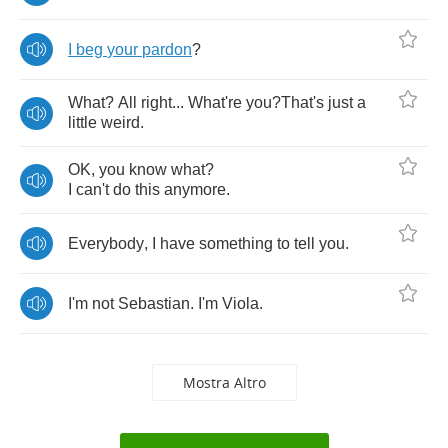
I
beg
your
pardon
?
What
?
All
right
...
What're
you
?
That's
just
a
little
weird
.
OK
,
you
know
what
?
I
can't
do
this
anymore
.
Everybody
,
I
have
something
to
tell
you
.
I'm
not
Sebastian
.
I'm
Viola
.
Mostra Altro