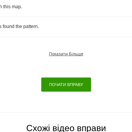
h
this
map
.
s
found
the
pattern
.
Показати Більше
ПОЧАТИ ВПРАВУ
Схожі відео вправи