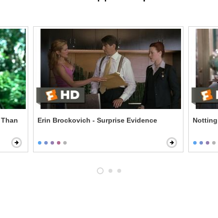
u Than
Erin Brockovich - Surprise Evidence
Notting 