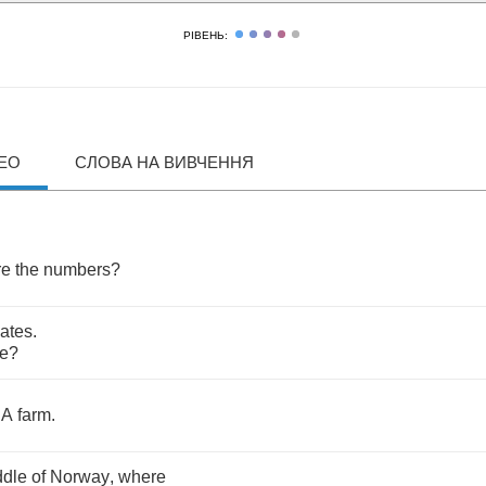
РІВЕНЬ:
ДЕО
СЛОВА НА ВИВЧЕННЯ
re
the
numbers
?
ates
.
e
?
.
A
farm
.
ddle
of
Norway
,
where