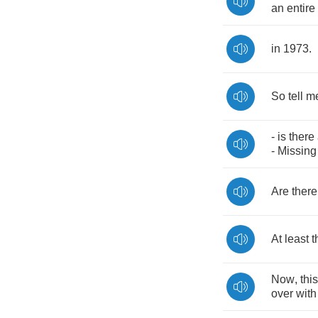
an
entire
in
1973.
So
tell
m
-
is
there
-
Missing
Are
there
At
least
t
Now
,
this
over
with