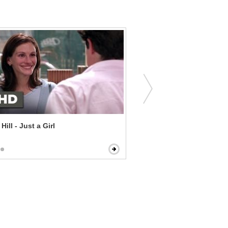
Hill - Just a Girl
The Shack - Understandin