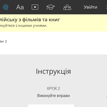
Увійти
йську з фільмів та книг
икуйтеся з іншими учнями.
ter 2
Інструкція
КРОК 2
Виконуйте вправи