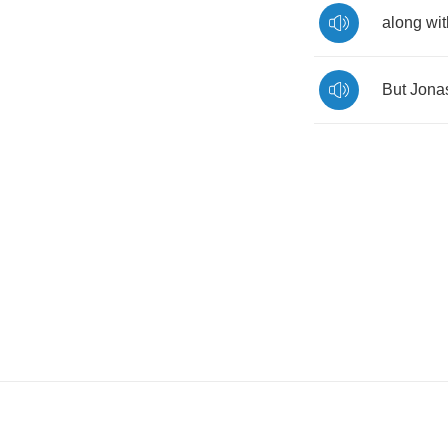
along
wit
But
Jona