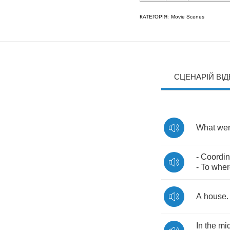
КАТЕГОРІЯ:
Movie Scenes
СЦЕНАРІЙ ВІ
What
we
-
Coordin
-
To
wher
A
house
In
the
mi