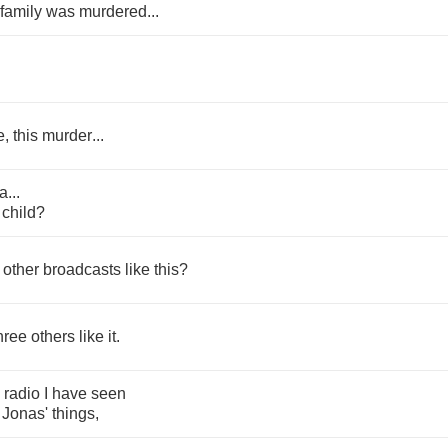
family
was
murdered
...
e
,
this
murder
...
a
...
child
?
other
broadcasts
like
this
?
hree
others
like
it
.
radio
I
have
seen
Jonas'
things
,