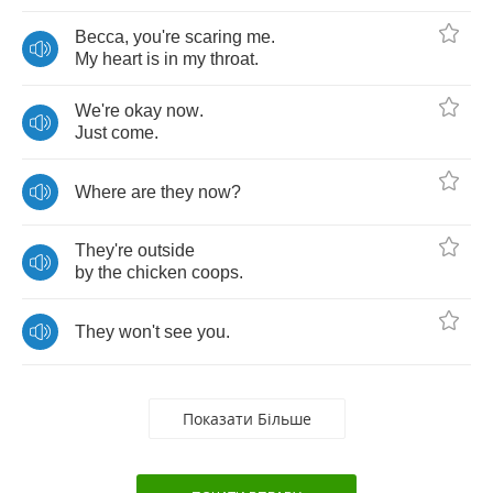
Becca
,
you're
scaring
me
.
My
heart
is
in
my
throat
.
We're
okay
now
.
Just
come
.
Where
are
they
now
?
They're
outside
by
the
chicken
coops
.
They
won't
see
you
.
Показати Більше