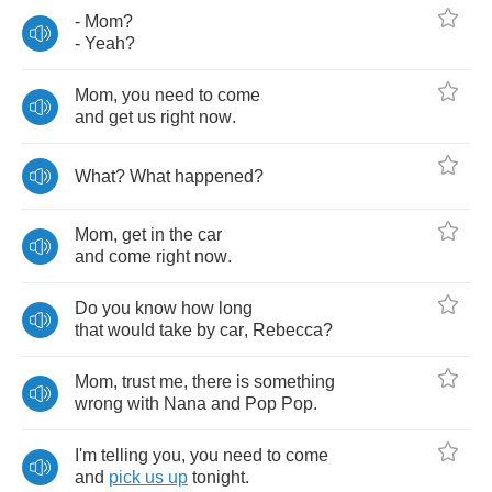
-
Mom
?
-
Yeah
?
Mom
,
you
need
to
come
and
get
us
right
now
.
What
?
What
happened
?
Mom
,
get
in
the
car
and
come
right
now
.
Do
you
know
how
long
that
would
take
by
car
,
Rebecca
?
Mom
,
trust
me
,
there
is
something
wrong
with
Nana
and
Pop
Pop
.
I'm
telling
you
,
you
need
to
come
and
pick
us
up
tonight
.