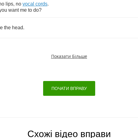
no
lips
,
no
vocal
cords
.
you
want
me
to
do
?
ze
the
head
.
Показати Більше
ПОЧАТИ ВПРАВУ
Схожі відео вправи