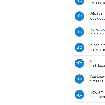
reconstru
What
are
was
deca
He
was
in
a
pink
to
see
hi
an
ex
-
co
when
a
t
and
deca
You
kno
It
means
How
am
that
does