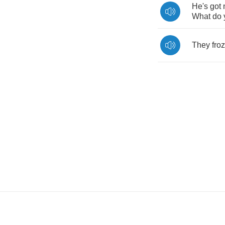
He's
got
What
do
They
fro