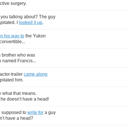
ctive
surgery
.
you
talking
about
?
The
guy
pitated
.
I
looked
it
up
.
on
his
way
to
the
Yukon
convertible
...
s
brother
who
was
n
named
Francis
...
ractor
-
trailer
came
along
pitated
him
.
w
what
that
means
.
,
he
doesn't
have
a
head
!
I
supposed
to
write
for
a
guy
n't
have
a
head
?