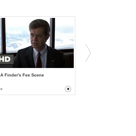
 A Finder's Fee Scene
Concussion - Tell the Trut