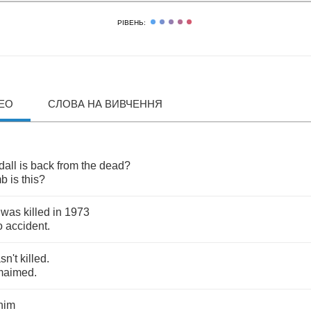
РІВЕНЬ:
ДЕО
СЛОВА НА ВИВЧЕННЯ
all
is
back
from
the
dead
?
mb
is
this
?
was
killed
in
1973
o
accident
.
sn't
killed
.
maimed
.
him