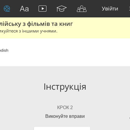
Увійти
йську з фільмів та книг
икуйтеся з іншими учнями.
dish
Інструкція
КРОК 2
Виконуйте вправи