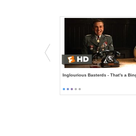
o Die in the West - That's
Inglourious Basterds - That's a Bin