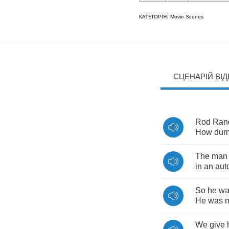
КАТЕГОРІЯ:
Movie Scenes
СЦЕНАРІЙ ВІ
Rod
Rand
How
du
The
man
in
an
aut
So
he
wa
He
was
We
give