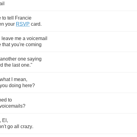
il
e
to
tell
Francie
en
your
RSVP
card
.
u
leave
me
a
voicemail
e
that
you're
coming
another
one
saying
rd
the
last
one
."
what
I
mean
,
you
doing
here
?
ened
to
voicemails
?
,
El
,
n't
go
all
crazy
.