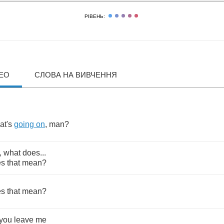
РІВЕНЬ:
ДЕО
СЛОВА НА ВИВЧЕННЯ
at's
going
on
,
man
?
,
what
does
...
es
that
mean
?
es
that
mean
?
you
leave
me