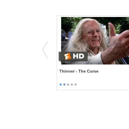
ucky Ghosts
Thinner - The Curse