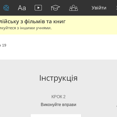
Увійти
йську з фільмів та книг
икуйтеся з іншими учнями.
e 19
Інструкція
КРОК 2
Виконуйте вправи