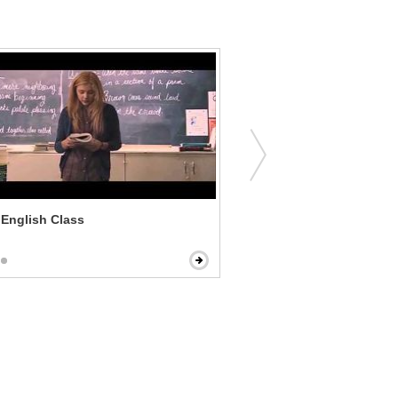
- English Class
Get Over It - Improvised 