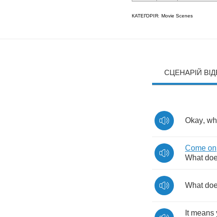
КАТЕГОРІЯ:
Movie Scenes
СЦЕНАРІЙ ВІ
Okay
,
wh
Come
on
What
do
What
do
It
means