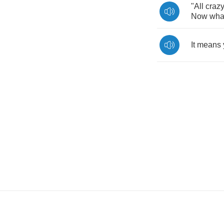
"
All
craz
Now
wha
It
means