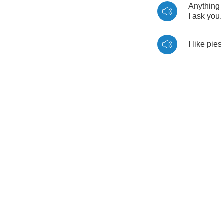
Anything
I
ask
you
I
like
pie