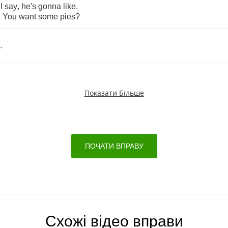
I
say
,
he's
gonna
like
.
.
You
want
some
pies
?
s
.
Показати Більше
ПОЧАТИ ВПРАВУ
Схожі відео вправи