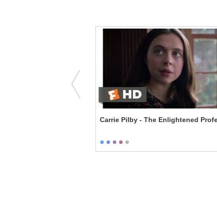
onal Help
Carrie Pilby - The Enlightened Prof