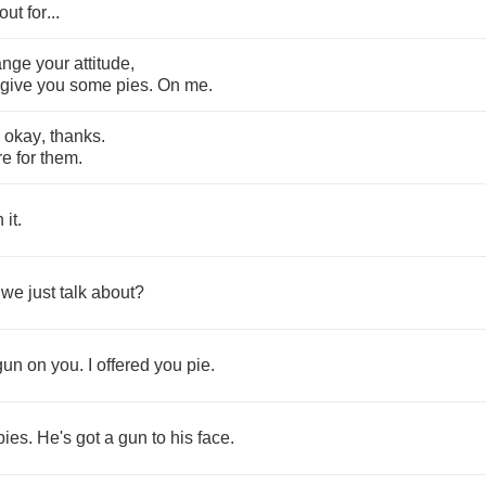
out
for
...
ange
your
attitude
,
give
you
some
pies
.
On
me
.
okay
,
thanks
.
re
for
them
.
n
it
.
we
just
talk
about
?
gun
on
you
.
I
offered
you
pie
.
pies
.
He's
got
a
gun
to
his
face
.