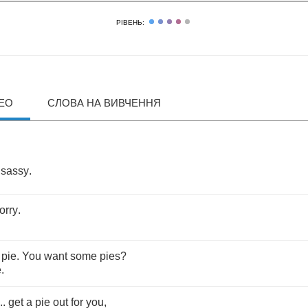
РІВЕНЬ:
ДЕО
СЛОВА НА ВИВЧЕННЯ
sassy
.
orry
.
pie
.
You
want
some
pies
?
e
.
...
get
a
pie
out
for
you
,