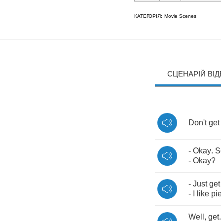
КАТЕГОРІЯ:
Movie Scenes
СЦЕНАРІЙ ВІ
Don't
get
-
Okay
.
S
-
Okay
?
-
Just
get
-
I
like
pi
Well
,
get