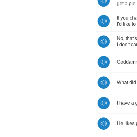
get
a
pie
If
you
ch
I'd
like
to
No
,
that's
I
don't
ca
Goddam
What
did
I
have
a
He
likes