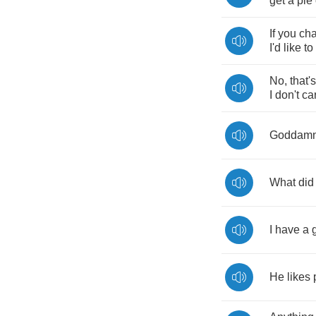
get
a
pie
If
you
ch
I'd
like
to
No
,
that's
I
don't
ca
Goddam
What
did
I
have
a
He
likes