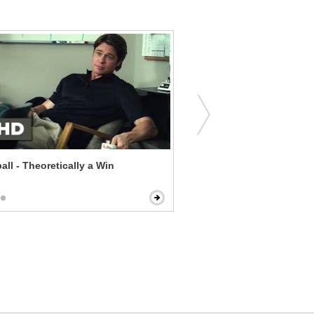
ll - Theoretically a Win
Straight Outta Compton - 
Harassment