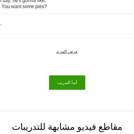
I
say
,
he's
gonna
like
.
.
You
want
some
pies
?
s
.
عرض المزيد
أبدأ التدريب
مقاطع فيديو مشابهة للتدريبات