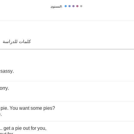
المستوى:
كلمات للدراسة
sassy
.
orry
.
pie
.
You
want
some
pies
?
e
.
...
get
a
pie
out
for
you
,