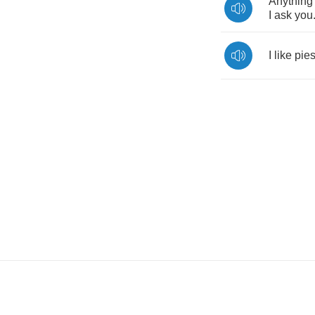
Anything
I
ask
you
I
like
pie