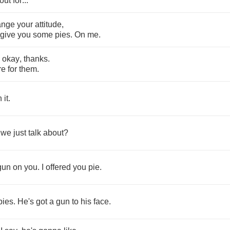
out
for
...
ange
your
attitude
,
give
you
some
pies
.
On
me
.
okay
,
thanks
.
re
for
them
.
n
it
.
we
just
talk
about
?
gun
on
you
.
I
offered
you
pie
.
pies
.
He's
got
a
gun
to
his
face
.