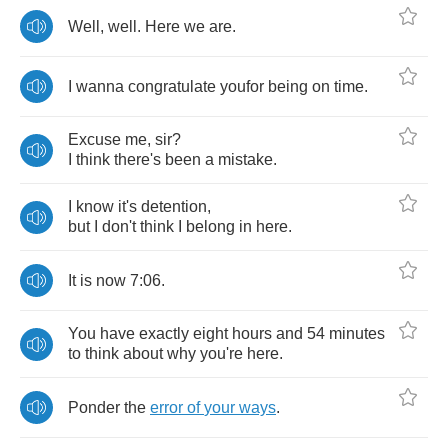
Well
,
well
.
Here
we
are
.
I
wanna
congratulate
youfor
being
on
time
.
Excuse
me
,
sir
?
I
think
there's
been
a
mistake
.
I
know
it's
detention
,
but
I
don't
think
I
belong
in
here
.
It
is
now
7:06.
You
have
exactly
eight
hours
and
54
minutes
to
think
about
why
you're
here
.
Ponder
the
error
of
your
ways
.