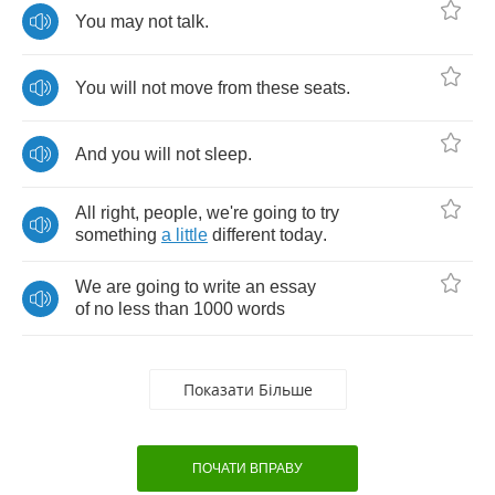
You
may
not
talk
.
You
will
not
move
from
these
seats
.
And
you
will
not
sleep
.
All
right
,
people
,
we're
going
to
try
something
a
little
different
today
.
We
are
going
to
write
an
essay
of
no
less
than
1000
words
Показати Більше
ПОЧАТИ ВПРАВУ